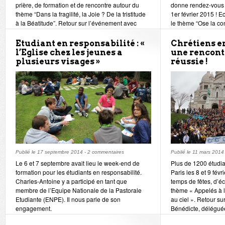
prière, de formation et de rencontre autour du
donne rendez-vous 
thème “Dans la fragilité, la Joie ? De la tristitude
1er février 2015 ! 
à la Béatitude”. Retour sur l’événement avec
le thème “Ose la con
Marie Le Bihan, vice-présidente de CGE cette
raconte !
année.
Etudiant en responsabilité : «
Chrétiens en
l’Eglise chez les jeunes a
une rencont
plusieurs visages »
réussie !
Publié le
17 septembre 2014
-
2 commentaires
Publié le
11 mars 2014
Le 6 et 7 septembre avait lieu le week-end de
Plus de 1200 étudia
formation pour les étudiants en responsabilité.
Paris les 8 et 9 fév
Charles-Antoine y a participé en tant que
temps de fêtes, d’éc
membre de l’Equipe Nationale de la Pastorale
thème « Appelés à la
Etudiante (ENPE). Il nous parle de son
au ciel ». Retour s
engagement.
Bénédicte, déléguée