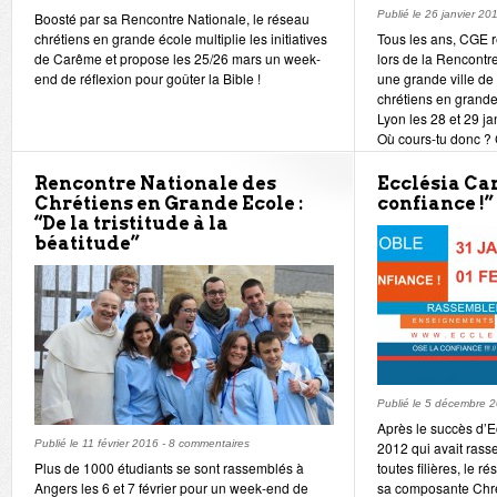
Publié le
26 janvier 20
Boosté par sa Rencontre Nationale, le réseau
chrétiens en grande école multiplie les initiatives
Tous les ans, CGE r
de Carême et propose les 25/26 mars un week-
lors de la Rencontr
end de réflexion pour goûter la Bible !
une grande ville de
chrétiens en grande
Lyon les 28 et 29 j
Où cours-tu donc ?
de temps ».
Rencontre Nationale des
Ecclésia Cam
Chrétiens en Grande Ecole :
confiance !”
“De la tristitude à la
béatitude”
Publié le
5 décembre 
Après le succès d’
Publié le
11 février 2016
-
8 commentaires
2012 qui avait rass
Plus de 1000 étudiants se sont rassemblés à
toutes filières, le
Angers les 6 et 7 février pour un week-end de
sa composante Chré