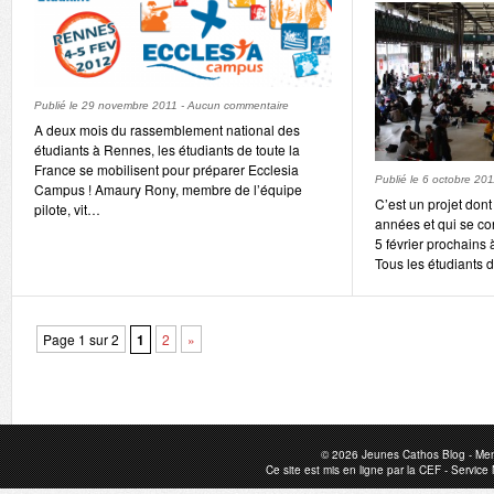
Publié le
29 novembre 2011
-
Aucun commentaire
A deux mois du rassemblement national des
étudiants à Rennes, les étudiants de toute la
France se mobilisent pour préparer Ecclesia
Publié le
6 octobre 201
Campus ! Amaury Rony, membre de l’équipe
C’est un projet don
pilote, vit…
années et qui se con
5 février prochains
Tous les étudiants 
Page 1 sur 2
1
2
»
© 2026
Jeunes Cathos Blog
-
Men
Ce site est mis en ligne par la
CEF
-
Service 