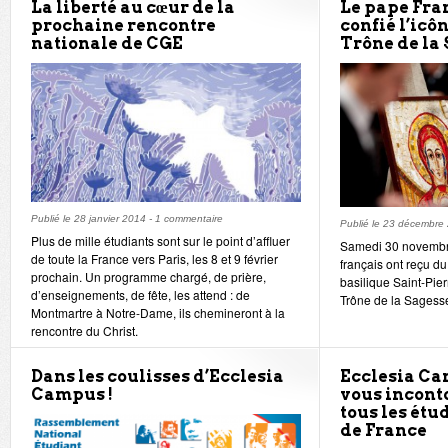
La liberté au cœur de la
Le pape Fra
prochaine rencontre
confié l’icô
nationale de CGE
Trône de la 
Publié le
28 janvier 2014
-
1 commentaire
Publié le
23 décembre
Plus de mille étudiants sont sur le point d’affluer
Samedi 30 novembre
de toute la France vers Paris, les 8 et 9 février
français ont reçu d
prochain. Un programme chargé, de prière,
basilique Saint-Pie
d’enseignements, de fête, les attend : de
Trône de la Sagesse
Montmartre à Notre-Dame, ils chemineront à la
rencontre du Christ.
Dans les coulisses d’Ecclesia
Ecclesia Ca
Campus !
vous incont
tous les étu
de France