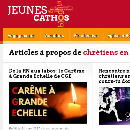
Engagements
Vocations
Vie affective
Eglise et S
Articles à propos de
chrétiens en
De la RN aux labos : le Carême
Rencontre n
à Grande Echelle de CGE
chrétiens en
cours-tu don
Publié le
21 mars 2017
-
Aucun commentaire