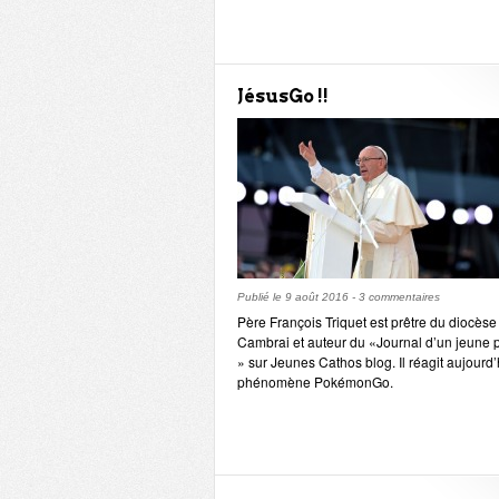
JésusGo !!
Publié le
9 août 2016
-
3 commentaires
Père François Triquet est prêtre du diocèse
Cambrai et auteur du «Journal d’un jeune p
» sur Jeunes Cathos blog. Il réagit aujourd’
phénomène PokémonGo.