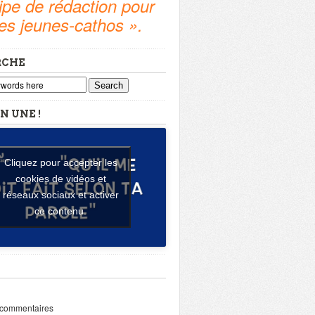
pe de rédaction pour
tes jeunes-cathos ».
RCHE
Search
N UNE !
Cliquez pour accepter les
cookies de vidéos et
réseaux sociaux et activer
ce contenu.
 commentaires