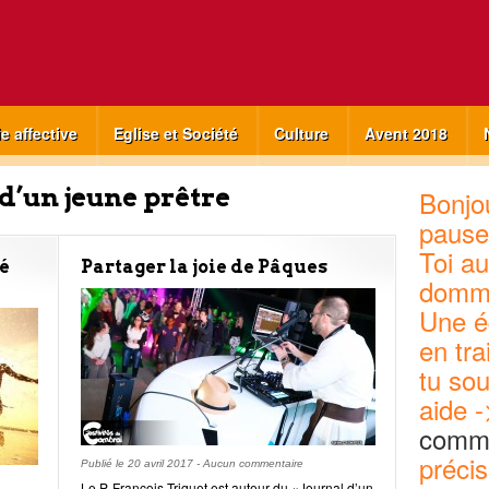
ie affective
Eglise et Société
Culture
Avent 2018
d’un jeune prêtre
Bonjou
pause
Toi au
é
Partager la joie de Pâques
domm
Une é
en tra
tu sou
aide -
commu
précis
Publié le
20 avril 2017
-
Aucun commentaire
Le P. François Triquet est auteur du «Journal d’un