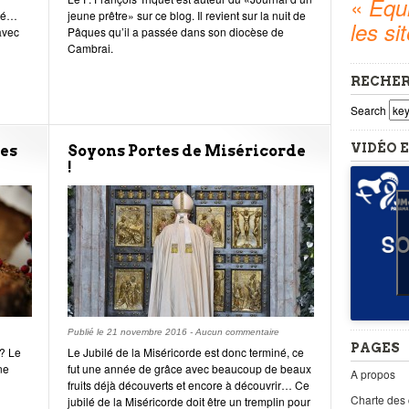
«
Equi
été…
jeune prêtre» sur ce blog. Il revient sur la nuit de
les si
avec
Pâques qu’il a passée dans son diocèse de
Cambrai.
RECHE
Search
VIDÉO E
ues
Soyons Portes de Miséricorde
!
Publié le
21 novembre 2016
-
Aucun commentaire
PAGES
? Le
Le Jubilé de la Miséricorde est donc terminé, ce
ne
fut une année de grâce avec beaucoup de beaux
A propos
fruits déjà découverts et encore à découvrir… Ce
Charte des
jubilé de la Miséricorde doit être un tremplin pour