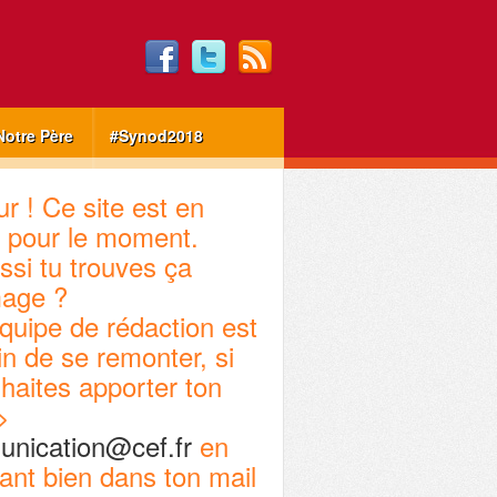
Notre Père
#Synod2018
r ! Ce site est en
 pour le moment.
ssi tu trouves ça
age ?
quipe de rédaction est
in de se remonter, si
haites apporter ton
>
nication@cef.fr
en
ant bien dans ton mail