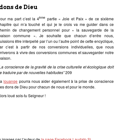
dons de Dieu
ème
our ma part c’est la 4
partie « Joie et Paix » de ce sixième
hapitre qui m’a touché et qui je le crois va me guider dans ce
hemin de changement personnel pour « la sauvegarde de la
aison commune ». Je souhaite que chacun d’entre nous,
uissions être interpellé par l’un ou l’autre point de cette encyclique,
ar c’est à partir de nos conversions individuelles, que nous
rriverons à vivre des conversions communes et sauvegarder notre
aison.
La conscience de la gravit
é
de la crise culturelle et
é
cologique doit
e traduire par de nouvelles habitudes”
209
La
louange
pourra nous aider également à la prise de conscience
es dons de Dieu pour chacun de nous et pour le monde.
lors loué sois-tu Seigneur !
n images par l’auteur de
la page Facebook Laudato Si