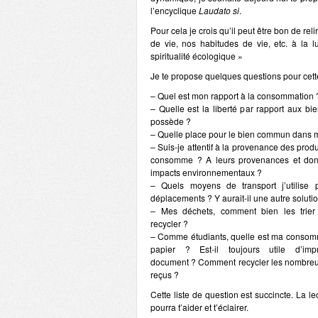
l’encyclique
Laudato si
.
Pour cela je crois qu’il peut être bon de reli
de vie, nos habitudes de vie, etc. à la 
spiritualité écologique »
Je te propose quelques questions pour cette
– Quel est mon rapport à la consommation 
– Quelle est la liberté par rapport aux bi
possède ?
– Quelle place pour le bien commun dans m
– Suis-je attentif à la provenance des produ
consomme ? A leurs provenances et don
impacts environnementaux ?
– Quels moyens de transport j’utilise
déplacements ? Y aurait-il une autre soluti
– Mes déchets, comment bien les trier
recycler ?
– Comme étudiants, quelle est ma consom
papier ? Est-il toujours utile d’imp
document ? Comment recycler les nombreu
reçus ?
Cette liste de question est succincte. La le
pourra t’aider et t’éclairer.