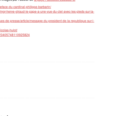
reface-du-cardinal-philippe-barbarin/
me/mgr-herve-giraud-le-pape-a-une-vue-du-ciel-avec-les-pieds-sur-la-
ues-de-presse/article/message-du-president-de-la-republique-sur-l-
icolas-hulot/
s/623405748110925824