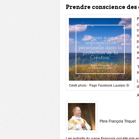
Prendre conscience des 
P
c
c
m
p
c
a
m
“
s
Crédit photo : Page Facebook Laudato Si
d
A
Père François Triquet
Les extraits du pape François ont été mis e