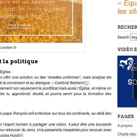
«
Equi
les si
RECHE
Search
 Laudato Si
VIDÉO E
t la politique
glise :
 offrir une solution ou des “recettes uniformes”, mais analyse les
à la conversion et au dialogue. »
Cardinal Barbarin
[1]
lement non seulement le pontificat mais aussi l’Église, et même un
re lu, approfondi, étudié, et pourra servir pour la formation des
du pape François soit entendue sur tous les continents, au-delà des
PAGES
er l’esprit humain à partager une vision. Il peut être une boussole
A propos
our retrouver du sens. Une passerelle inespérée pour renouer avec
Charte des
colas Hulot
[4]