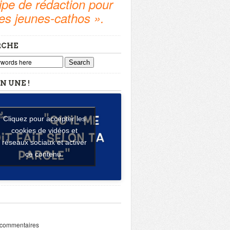
pe de rédaction pour
tes jeunes-cathos ».
RCHE
Search
N UNE !
Cliquez pour accepter les
cookies de vidéos et
réseaux sociaux et activer
ce contenu.
 commentaires