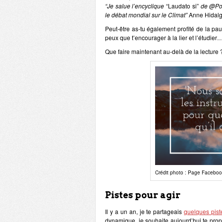
“Je salue l’encyclique
“Laudato si”
de @Pont
le débat mondial sur le Climat”
Anne Hidal
Peut-être as-tu également profité de la paus
peux que t’encourager à la lier et l’étudier
Que faire maintenant au-delà de la lecture 
Crédit photo : Page Faceboo
Pistes pour agir
Il y a un an, je te partageais
quelques pist
dynamique, je souhaite aujourd’hui te prop