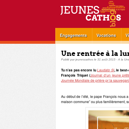
Engagements
Vocations
V
Une rentrée à la l
Publié par
jeunescathos
le
31 août 2015
-
A la Un
Tu n’as pas encore lu
Laudato Si
, le best
François Triquet (
Journal d’un jeune prêt
Journée Mondiale de prière pr la sauvegar
Au début de l’été, le pape François nous a
maison commune” ou plus familièrement, sur