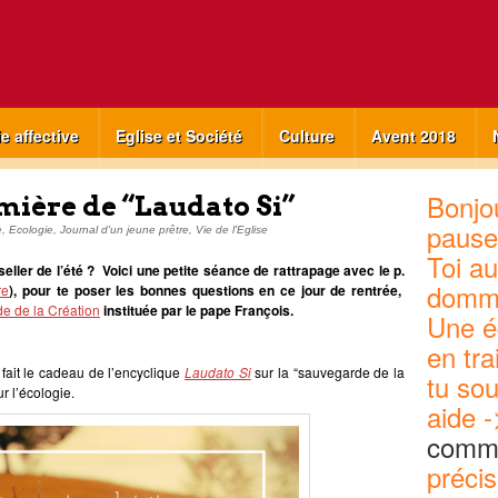
ie affective
Eglise et Société
Culture
Avent 2018
Bonjou
umière de “Laudato Si”
pause
e
,
Ecologie
,
Journal d'un jeune prêtre
,
Vie de l'Eglise
Toi au
-seller de l’été ? Voici une petite séance de rattrapage avec le p.
domm
re
), pour te poser les bonnes questions en ce jour de rentrée,
de de la Création
instituée par le pape François.
Une é
en tra
 fait le cadeau de l’encyclique
Laudato Si
sur la “sauvegarde de la
tu sou
 l’écologie.
aide -
commu
précis