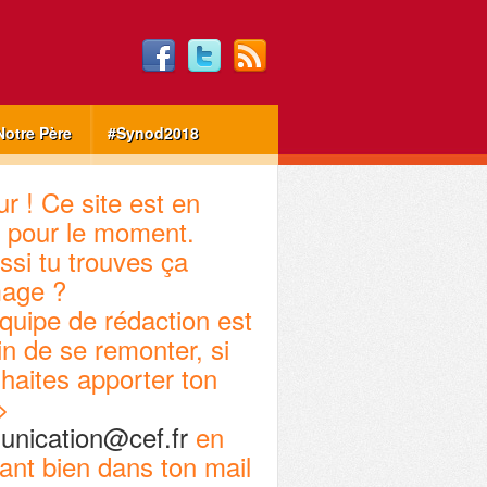
Notre Père
#Synod2018
r ! Ce site est en
 pour le moment.
ssi tu trouves ça
age ?
quipe de rédaction est
in de se remonter, si
haites apporter ton
>
nication@cef.fr
en
ant bien dans ton mail