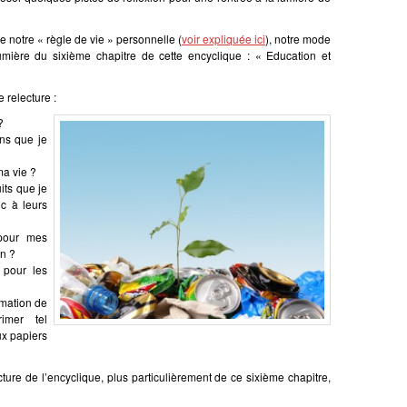
re notre « règle de vie » personnelle (
voir expliquée ici
), notre mode
lumière du sixième chapitre de cette encyclique : « Education et
 relecture :
?
ens que je
a vie ?
its que je
c à leurs
 pour mes
on ?
 pour les
mation de
rimer tel
x papiers
cture de l’encyclique, plus particulièrement de ce sixième chapitre,