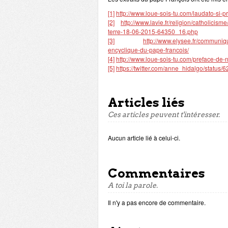
[1]
http://www.loue-sois-tu.com/laudato-si-p
[2]
http://www.lavie.fr/religion/catholicis
terre-18-06-2015-64350_16.php
[3]
http://www.elysee.fr/communiq
encyclique-du-pape-francois/
[4]
http://www.loue-sois-tu.com/preface-de-n
[5]
https://twitter.com/anne_hidalgo/statu
Articles liés
Ces articles peuvent t'intéresser.
Aucun article lié à celui-ci.
Commentaires
A toi la parole.
Il n'y a pas encore de commentaire.