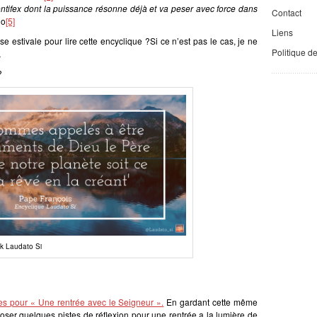
ifex dont la puissance résonne déjà et va peser avec force dans
Contact
go
[5]
Liens
e estivale pour lire cette encyclique ?Si ce n’est pas le cas, je ne
Politique d
…
?
k Laudato Si
es pour « Une rentrée avec le Seigneur ».
En gardant cette même
oser quelques pistes de réflexion pour une rentrée a la lumière de