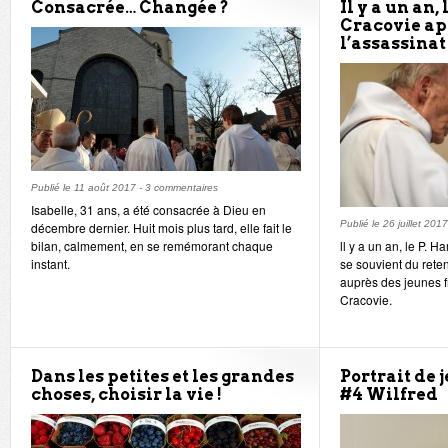
Consacrée… Changée ?
Il y a un an,
Cracovie a
l’assassina
Publié le
11 août 2017
-
3 commentaires
Isabelle, 31 ans, a été consacrée à Dieu en
Publié le
26 juillet 2017
décembre dernier. Huit mois plus tard, elle fait le
bilan, calmement, en se remémorant chaque
ll y a un an, le P. H
instant.
se souvient du rete
auprès des jeunes 
Cracovie.
Dans les petites et les grandes
Portrait de 
choses, choisir la vie !
#4 Wilfred