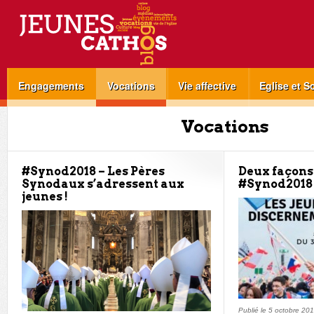
Engagements
Vocations
Vie affective
Eglise et S
Vocations
#Synod2018 – Les Pères
Deux façons 
Synodaux s’adressent aux
#Synod2018
jeunes !
Publié le
5 octobre 20