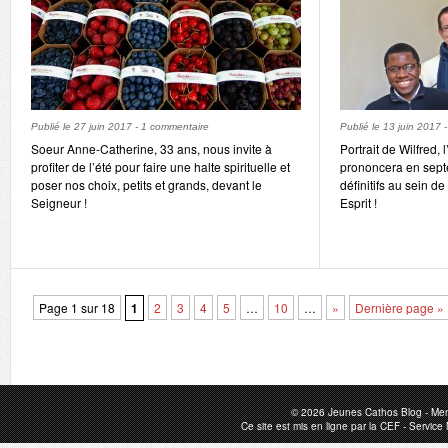
Publié le
27 juin 2017
-
1 commentaire
Publié le
13 juin 2017
Soeur Anne-Catherine, 33 ans, nous invite à
Portrait de Wilfred,
profiter de l’été pour faire une halte spirituelle et
prononcera en sep
poser nos choix, petits et grands, devant le
définitifs au sein d
Seigneur !
Esprit !
Page 1 sur 18
1
2
3
4
5
…
10
…
»
Dernière page »
© 2026
Jeunes Cathos Blog
-
Men
Ce site est mis en ligne par la
CEF
-
Service 