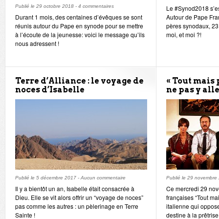
Publié le
29 octobre 2018
-
4 commentaires
Le #Synod2018 s’es
Durant 1 mois, des centaines d’évêques se sont
Autour de Pape Fra
réunis autour du Pape en synode pour se mettre
pères synodaux, 23 
à l’écoute de la jeunesse: voici le message qu’ils
moi, et moi ?!
nous adressent !
Terre d’Alliance : le voyage de
« Tout mais p
noces d’Isabelle
ne pas y alle
Publié le
5 décembre 2017
-
Aucun commentaire
Publié le
29 novembre
Il y a bientôt un an, Isabelle était consacrée à
Ce mercredi 29 nove
Dieu. Elle se vit alors offrir un “voyage de noces”
françaises “Tout ma
pas comme les autres : un pèlerinage en Terre
italienne qui oppos
Sainte !
destine à la prêtris