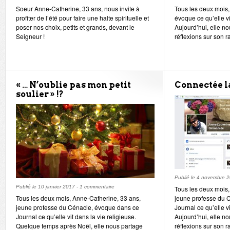
Soeur Anne-Catherine, 33 ans, nous invite à
Tous les deux mois
profiter de l’été pour faire une halte spirituelle et
évoque ce qu’elle vi
poser nos choix, petits et grands, devant le
Aujourd’hui, elle n
Seigneur !
réflexions sur son 
« … N’oublie pas mon petit
Connectée l
soulier » !?
Publié le
4 novembre 
Publié le
10 janvier 2017
-
1 commentaire
Tous les deux mois,
Tous les deux mois, Anne-Catherine, 33 ans,
jeune professe du 
jeune professe du Cénacle, évoque dans ce
Journal ce qu’elle vi
Journal ce qu’elle vit dans la vie religieuse.
Aujourd’hui, elle n
Quelque temps après Noël, elle nous partage
réflexions sur son 