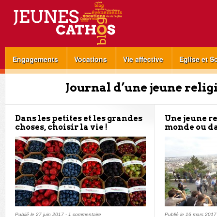
Engagements
Vocations
Vie affective
Eglise et S
Journal d’une jeune relig
Dans les petites et les grandes
Une jeune re
choses, choisir la vie !
monde ou da
Publié le
27 juin 2017
-
1 commentaire
Publié le
16 mars 2017