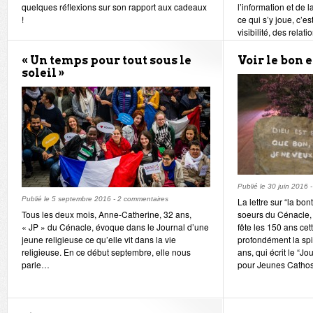
quelques réflexions sur son rapport aux cadeaux
l’information et de 
!
ce qui s’y joue, c’e
visibilité, des relati
« Un temps pour tout sous le
Voir le bon 
soleil »
Publié le
30 juin 2016
Publié le
5 septembre 2016
-
2 commentaires
La lettre sur “la bon
Tous les deux mois, Anne-Catherine, 32 ans,
soeurs du Cénacle,
« JP » du Cénacle, évoque dans le Journal d’une
fête les 150 ans ce
jeune religieuse ce qu’elle vit dans la vie
profondément la spi
religieuse. En ce début septembre, elle nous
ans, qui écrit le “J
parle…
pour Jeunes Cathos