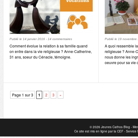
Publié le
14 janvier 2016
-
14 commentaires
Publié le
19 novembre
Comment évolue la relation à sa famille quand
A quoi ressemble la
on entre dans la vie religieuse ? Anne-Catherine,
religieuse ? Anne-C
31 ans, soeur du Cénacle, témoigne.
nous donne les ingr
oeuvre pour sa vie 
Page 1 sur 3
1
2
3
»
© 2026
Jeunes Cathos Blog
-
Men
Ce site est mis en ligne par la
CEF
-
Service 