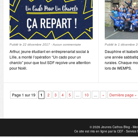
Publié le
22 décembre 2017
-
Aucun commentaire
Publié le
1 décembre 
Arthur, jeune étudiant en entreprenariat social à
Dauphine et Isabell
Lille, a monté l’opération “Un cado pour un
une année sabbatiq
charclo” pour que tout SDF reçoive une attention
rurales. Chaque moi
pour Noël.
lors de WEMPS.
Page 1 sur 19
1
2
3
4
5
…
10
…
»
Dernière page »
© 2026
Jeunes Cathos Blog
-
Men
Ce site est mis en ligne par la
CEF
-
Service 