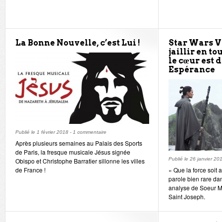
La Bonne Nouvelle, c’est Lui !
Star Wars VI
jaillir en t
le cœur est 
Espérance
Publié le
1 février 2018
-
1 commentaire
Après plusieurs semaines au Palais des Sports
de Paris, la fresque musicale Jésus signée
Publié le
26 janvier 20
Obispo et Christophe Barratier sillonne les villes
de France !
« Que la force soit 
parole bien rare da
analyse de Soeur Ma
Saint Joseph.