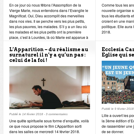
En ce jour où nous fêtons l’Assomption de la
Comme tous les ans
Vierge Marie, nous entendons dans l’Evangile le
nouvelle organise s
Magnificat. Oui, Dieu accomplit des merveilles
tous les étudiants e
dans nos vies. Il se penche vers les plus petits,
croient en une mani
les plus pauvres, les malades. S’il y a un lieu où
politique. Elle aura 
les malades et les plus petits ont la première
2018.
place, c’est à Lourdes, là où Marie est apparue à
Bernadette en 1858.
Chaque année de nombreux hospitaliers se
L’Apparition – du réalisme au
Ecclesia Ca
mettent à leur service. En cette fête, quelques
surnaturel il n’y a qu’un pas :
Eglise qui se
jeunes hospitaliers des diocèses d’Arras,
celui de la foi !
d’Orléans et de Bourges reviennent sur leur
engagement.
Publié le
9 février 2018
Publié le
14 février 2018
-
3 commentaires
Lille a ouvert les p
Une quête spirituelle sous forme d’enquête, voilà
la 3ème édition d’E
ce que nous propose le film L’Apparition sorti
de rassembler une j
dans les salles ce mercredi 14 février 2018.
de se donner.