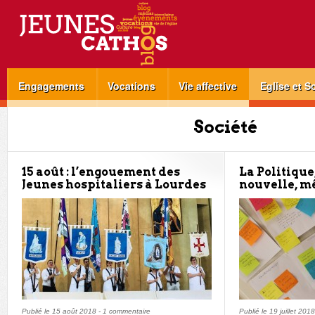
Engagements
Vocations
Vie affective
Eglise et S
Société
15 août : l’engouement des
La Politique
Jeunes hospitaliers à Lourdes
nouvelle, mê
Publié le
15 août 2018
-
1 commentaire
Publié le
19 juillet 2018