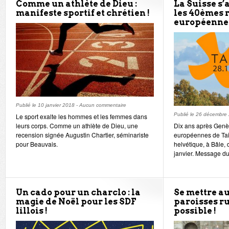
Comme un athlète de Dieu :
La Suisse s’
manifeste sportif et chrétien !
les 40èmes 
européennes
Publié le
10 janvier 2018
-
Aucun commentaire
Publié le
26 décembre
Le sport exalte les hommes et les femmes dans
leurs corps. Comme un athlète de Dieu, une
Dix ans après Genèv
recension signée Augustin Chartier, séminariste
européennes de Taiz
pour Beauvais.
helvétique, à Bâle,
janvier. Message du 
Un cado pour un charclo : la
Se mettre au
magie de Noël pour les SDF
paroisses ru
lillois !
possible !