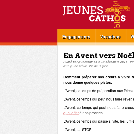
Engagements
Vocations
V
En Avent vers Noël
Publié par
jeunescathos
le
19 décembre 2016
-
#P
d'un jeune prêtre
,
Vie de l'Eglise
Comment préparer nos cœurs à vivre No
nous donne quelques pistes.
L’Avent, ce temps de préparation aux fêtes
L’Avent, ce temps qui peut nous faire rêver
L’Avent, ce temps qui peut nous faire creus
quoi offrir
à nos proches…
L’Avent, ce temps qui passe si vite, les lum
L’Avent, … STOP !