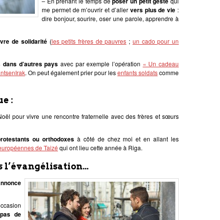
– En prenant le temps de
poser un petit geste
qui
me permet de m’ouvrir et d’aller
vers plus de vie
:
dire bonjour, sourire, oser une parole, apprendre à
re de solidarité
(
les petits frères de pauvres
;
un cado pour un
s dans d’autres pays
avec par exemple l’opération
« Un cadeau
ntsenIrak
. On peut également prier pour les
enfants soldats
comme
e :
Noël pour vivre une rencontre fraternelle avec des frères et sœurs
protestants ou orthodoxes
à côté de chez moi et en allant les
européennes de Taizé
qui ont lieu cette année à Riga.
s l’évangélisation…
annonce
occasion
epas de