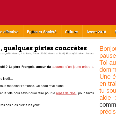
ie affective
Eglise et Société
Culture
Avent 2018
Bonjou
, quelques pistes concrètes
pause
artageTonAvent
,
A la Une
,
Avent 2016
,
Avent et Noël
,
Evangélisation
,
Journal
Toi au
ël ? Le père François, auteur du
«Journal d’un jeune prêtre »
,
domm
Une é
 de Noël…
en tra
, nous rappelant l’enfance. Ce beau rêve blanc…
tu sou
er la tête pour savoir quoi faire pour le
repas de Noël
, pour savoir
aide -
commu
ières des rues pleins les yeux….
précis