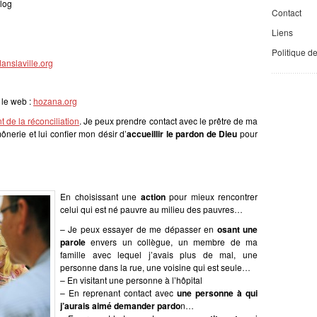
log
Contact
Liens
Politique d
anslaville.org
 le web :
hozana.org
 de la réconciliation
. Je peux prendre contact avec le prêtre de ma
erie et lui confier mon désir d’
accueillir le pardon de Dieu
pour
En choisissant une
action
pour mieux rencontrer
celui qui est né pauvre au milieu des pauvres…
– Je peux essayer de me dépasser en
osant une
parole
envers un collègue, un membre de ma
famille avec lequel j’avais plus de mal, une
personne dans la rue, une voisine qui est seule…
– En visitant une personne à l’hôpital
– En reprenant contact avec
une personne à qui
j’aurais aimé demander pardo
n…