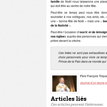
famille
de Noël nous laisserons une place
qui doit être au centre de notre fête.
Peut-être ce temps peut nous être don
souhaiter à nos collègues, nos amis, etc.,
une « bonne fête de Noël » mais une «
bo
de la Nativité
».
Peut-être l’occasion d’
ouvrir et de témoig
nos église
s auprès des personnes qui vie
prière devant la crèche.
Ces listes ne sont pas exhaustives a
choix personnels pour vivre ce temps
Prince de la Paix dans ce monde qui
Père François Triqu
Journal d’un
je
une
p
Articles liés
Ces articles peuvent t'intéresser.