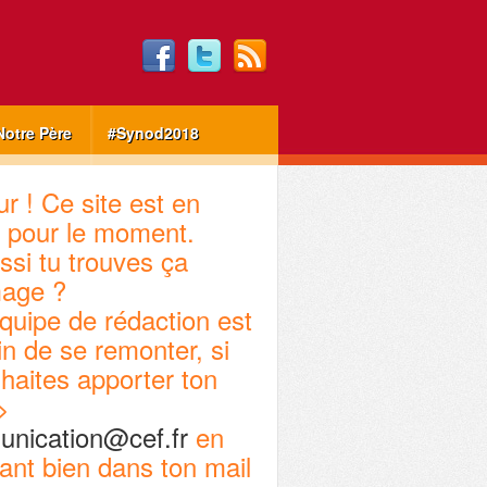
Notre Père
#Synod2018
r ! Ce site est en
 pour le moment.
ssi tu trouves ça
age ?
quipe de rédaction est
in de se remonter, si
haites apporter ton
>
nication@cef.fr
en
ant bien dans ton mail