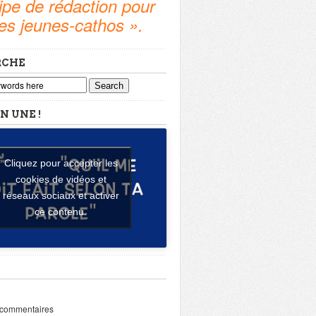
pe de rédaction pour
tes jeunes-cathos ».
RCHE
Search
N UNE !
Cliquez pour accepter les
cookies de vidéos et
réseaux sociaux et activer
ce contenu.
 commentaires