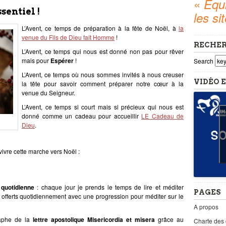
«
Equi
sentiel !
les si
L’Avent, ce temps de préparation à la fête de Noël, à
la
venue du Fils de Dieu fait Homme
!
RECHE
L’Avent, ce temps qui nous est donné non pas pour rêver
mais pour
Espérer
!
Search
L’Avent, ce temps où nous sommes invités à nous creuser
VIDÉO E
la tête pour savoir comment préparer notre cœur à la
venue du Seigneur.
L’Avent, ce temps si court mais si précieux qui nous est
donné comme un cadeau pour accueillir
LE Cadeau de
Dieu
.
ivre cette marche vers Noël :
 quotidienne
: chaque jour je prends le temps de lire et méditer
PAGES
 offerts quotidiennement avec une progression pour méditer sur le
A propos
aphe de la
lettre apostolique Misericordia et misera
grâce au
Charte des