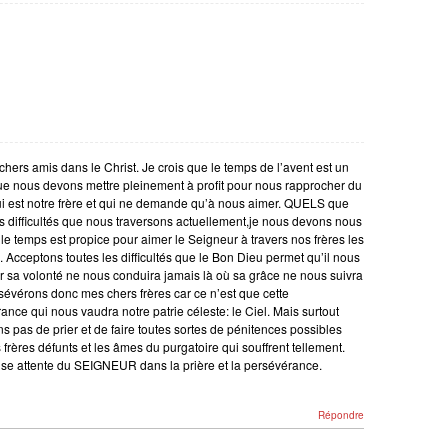
chers amis dans le Christ. Je crois que le temps de l’avent est un
e nous devons mettre pleinement à profit pour nous rapprocher du
ui est notre frère et qui ne demande qu’à nous aimer. QUELS que
es difficultés que nous traversons actuellement,je nous devons nous
 le temps est propice pour aimer le Seigneur à travers nos frères les
Acceptons toutes les difficultés que le Bon Dieu permet qu’il nous
ar sa volonté ne nous conduira jamais là où sa grâce ne nous suivra
sévérons donc mes chers frères car ce n’est que cette
ance qui nous vaudra notre patrie céleste: le Ciel. Mais surtout
ns pas de prier et de faire toutes sortes de pénitences possibles
 frères défunts et les âmes du purgatoire qui souffrent tellement.
se attente du SEIGNEUR dans la prière et la persévérance.
Répondre