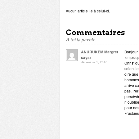
Aucun article lié à celui-ci.
Commentaires
A toi la parole.
ANURUKEM Margret
Bonjour 
says:
temps qu
Christ q
décembre 1, 2016
soient l
dire que
hommes. 
arrive c
pas. Per
persévér
n’oublio
pour nos
Fructueu