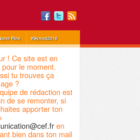
Notre Père
#Synod2018
r ! Ce site est en
 pour le moment.
ssi tu trouves ça
age ?
quipe de rédaction est
in de se remonter, si
haites apporter ton
>
nication@cef.fr
en
ant bien dans ton mail