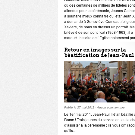
où des centaines de milliers de fidèles sont
attendus pour la cérémonie, Jeunes Catho
a souhaité mieux connaître qui était Jean XX
a demandé à Geneviève Comeau, religieu
Xavière, de nous en dresser un portrait. Ma
brièveté de son pontificat (1958-1963), il a
marqué l’histoire de l’Eglise notamment pa
l’ouverture du Concile Vatican II en 1962.
Retour en images sur la
béatification de Jean-Paul I
Publié le
27 mai 2011
-
Aucun commentaire
Le 1er mai 2011, Jean-Paul II était béatifié 
Rome ! Trois jeunes du service ont eu la c
d’assister à la cérémonie ; ils vous ont raco
qu’ils…