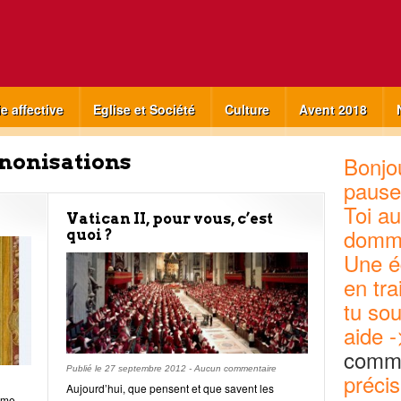
ie affective
Eglise et Société
Culture
Avent 2018
nonisations
Bonjou
pause
Toi au
Vatican II, pour vous, c’est
domm
quoi ?
Une é
en tra
tu sou
aide -
commu
Publié le
27 septembre 2012
-
Aucun commentaire
précis
Aujourd’hui, que pensent et que savent les
Rome