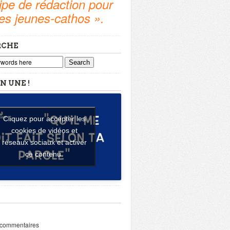
pe de rédaction pour
tes jeunes-cathos ».
RCHE
Search
N UNE !
Cliquez pour accepter les
cookies de vidéos et
réseaux sociaux et activer
ce contenu.
 commentaires