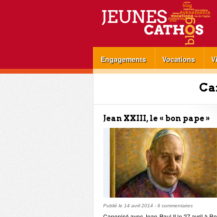
Engagements
Vocations
V
Ca
Jean XXIII, le « bon pape »
Publié le
14 avril 2014
-
6 commentaires
Canonisé avec Jean-Paul II le 27 avril à 