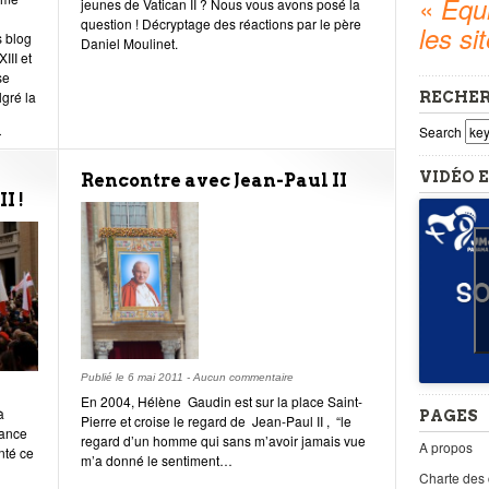
«
Equi
jeunes de Vatican II ? Nous vous avons posé la
question ! Décryptage des réactions par le père
les si
s blog
Daniel Moulinet.
III et
se
lgré la
RECHE
Search
r
VIDÉO E
Rencontre avec Jean-Paul II
I !
Publié le
6 mai 2011
-
Aucun commentaire
En 2004, Hélène Gaudin est sur la place Saint-
à
PAGES
Pierre et croise le regard de Jean-Paul II , “le
hance
regard d’un homme qui sans m’avoir jamais vue
A propos
nté ce
m’a donné le sentiment…
Charte des