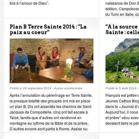
fois à l’amour de Dieu”.
naissance de Don B
édition, Campobosco
du Turin en Italie, 
20 ans est animateu
au Campobosco en t
Plan B Terre Sainte 2014 : “La
“A la source
paix au coeur”
Sainte : cell
Publié le
16 septembre 2014
-
Aucun commentaire
Publié le
5 août 2014
Après l’annulation du pèlerinage en Terre Sainte,
François est prêtre
la presque totalité des groupes ont mis en place
Jeunes Cathos Blog,
un plan B. Dix ont arpentés les chemins de Saint
dans le «Journal d’
Jacques de Compostelle, cinq ont fait escale à
Aujourd’hui, il nou
Taizé, tandis que d’autres ont randonné en
et prière” vécu ave
montagne au rythme de la Bible et de la prière.
devaient faire le pé
D’autres encore sont partis à Rome, Assise ou
Éphèse et certains ont marché vers le Mont-