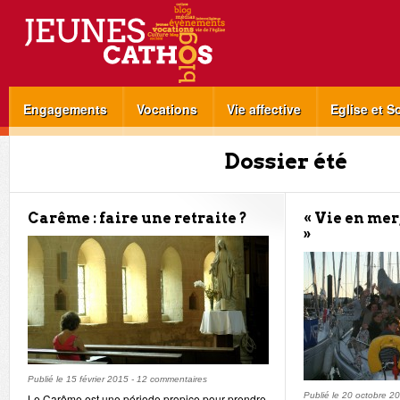
Engagements
Vocations
Vie affective
Eglise et S
Dossier été
Carême : faire une retraite ?
« Vie en mer
»
Publié le
15 février 2015
-
12 commentaires
Publié le
20 octobre 2
Le Carême est une période propice pour prendre