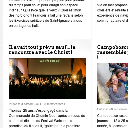
du temps pour soi et pour élargir son espace
Vie en mer propose
intérieur. Qu’est-ce que je veux ? Quel est mon
croisière et retraite
désir profond ? François a fait une retraite selon
expérience de navig
les Exercices spirituels de Saint-Ignace et nous
communautaire et d
en partage les fruits.
Il avait tout prévu sauf… la
Campobosco 
rencontre avec le Christ !
rassemblés 
!
Publié le
3 octobre 2014
-
3 commentaires
Publié le
30 septembre
Thomas, 25 ans, s’est engagé dans la
Communauté du Chemin Neuf, après un coup de
Campobosco rassemb
coeur cet été lors du Festival Welcome to
jeunes de 13 à 25 a
paradise, où il a, dit-il, “goûté pour la première
année, à l’occasion