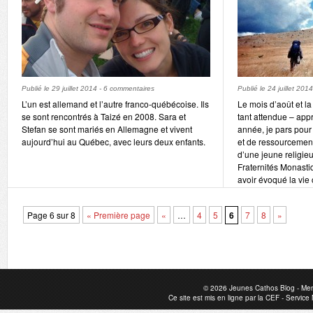
Publié le
29 juillet 2014
-
6 commentaires
Publié le
24 juillet 2014
L’un est allemand et l’autre franco-québécoise. Ils
Le mois d’août et la
se sont rencontrés à Taizé en 2008. Sara et
tant attendue – ap
Stefan se sont mariés en Allemagne et vivent
année, je pars pour
aujourd’hui au Québec, avec leurs deux enfants.
et de ressourcemen
d’une jeune religie
Fraternités Monast
avoir évoqué la vi
Page 6 sur 8
« Première page
«
…
4
5
6
7
8
»
© 2026
Jeunes Cathos Blog
-
Men
Ce site est mis en ligne par la
CEF
-
Service 