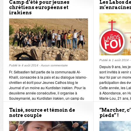
Saint-Michel ou encore ont rejoint des initiatives
Camp d’été pour jeunes
Les Labos de 
de leur diocèse déjà en place comme HolyBeach
chrétiens européens et
m’enraciner 
ou le festival d’Hautecombe. Tous ont eu à cœur
irakiens
de placer leur démarche sous le signe de la
prière pour la paix.
Publié le
1 août 2014
Publié le
4 août 2014
-
Aucun commentaire
Depuis 9 ans, les j
Fr. Sébastien fait partie de la communauté Al-
sont invités à venir
Khalil, consacrée à la paix et au dialogue islamo-
leur foi par un mome
chrétien et écrit pour Jeunes Cathos blog le
participation des év
Journal d’un moine au Kurdistan irakien. Pour la
Cette année, les La
deuxième année consécutive, il organise à
à Abondance, en H
Souleymanié, au Kurdistan irakien, un camp du
Marie-Lou, 21 ans, b
22 au 29 août avec des jeunes chrétiens
sera aux Labos de l
irakiens.
année.
Taizé, source et témoin de
“Marcher, c’
notre couple
pieds” !