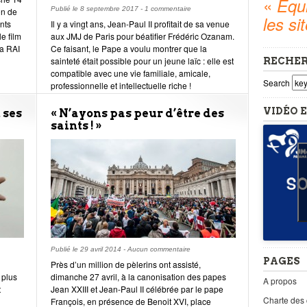
«
Equi
Publié le
8 septembre 2017
-
1 commentaire
on de
les si
nts
Il y a vingt ans, Jean-Paul II profitait de sa venue
e film
aux JMJ de Paris pour béatifier Frédéric Ozanam.
la RAI
Ce faisant, le Pape a voulu montrer que la
sainteté était possible pour un jeune laïc : elle est
RECHE
compatible avec une vie familiale, amicale,
Search
professionnelle et intellectuelle riche !
VIDÉO E
 ses
« N’ayons pas peur d’être des
saints ! »
Publié le
29 avril 2014
-
Aucun commentaire
PAGES
Près d’un million de pèlerins ont assisté,
 plus
dimanche 27 avril, à la canonisation des papes
A propos
t
Jean XXIII et Jean-Paul II célébrée par le pape
Charte des
François, en présence de Benoit XVI, place