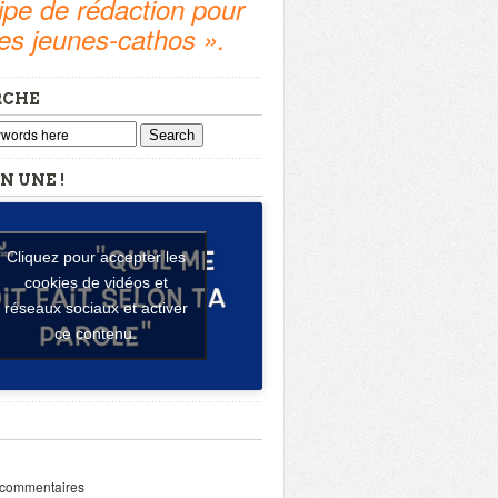
pe de rédaction pour
tes jeunes-cathos ».
RCHE
Search
N UNE !
Cliquez pour accepter les
cookies de vidéos et
réseaux sociaux et activer
ce contenu.
 commentaires