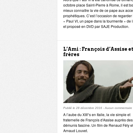
octobre place Saint-Pierre à Rome, il est b
mieux connaître la vie de ce pape aux acce
prophétiques. C’est l’occasion de regarder l
« Paul VI, un pape dans la tourmente » de 
et proposé en DVD par SAJE Production.
L’Ami : François d’Assise et
frères
Publié le
28 décembre 2016
-
Aucun commentaire
A l’aube du XIII°s en Italie, la vie simple et
fraternelle de François d’Assise auprès des
démunis fascine. Un film de Renaud Fély e
Arnaud Louvet.