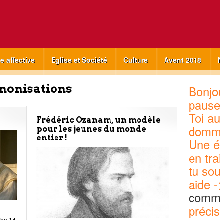
ie affective
Eglise et Société
Culture
Avent 2018
nonisations
Bonjou
pause
Toi au
Frédéric Ozanam, un modèle
domm
pour les jeunes du monde
entier !
Une é
en tra
tu sou
aide -
commu
précis
che 14