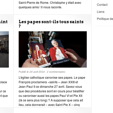
Saint-Pierre de Rome. Christophe y était avec
Contact
quelques amis ! Il nous raconte.
Liens
Politique d
aint
Les papes sont-ils tous saints
?
Publié le
24 avril 2014
-
2 commentaires
L’église catholique canonise ses papes. Le pape
 place
François proclamera «saints » Jean XXIII et
Jean-Paul II ce dimanche 27 avril. Savez-vous
ur ce
que des procédures sont en cours pour béatifier
nt que
ou canoniser aussi les papes Paul VI et Pie XII
(là ce sera plus long) ? A supposer que cela ait
lieu, cela donnerait – avec Saint Pie X – cinq
Papes du XX° siècle « sur les autels » ! Le père