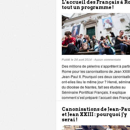
L’accueil des Français à R
tout un programme !
Publié le
24 avril 2014
-
Aucun commentaire
Des millions de pèlerins s’apprêtent à parti
Rome pour les canonisations de Jean XXIII
Jean-Paul II. Pourquoi ces deux canonisat
ont-elles lieu le même jour ? Hervé, sémina
du diocèse de Nantes, fait ses études au
Séminaire Pontifical Français. Il explique
comment s’est préparé l’accueil des França
ce que signifie pour lui cet événement.
Canonisations de Jean-Paul
et Jean XXIII : pourquoi j’y
serai !