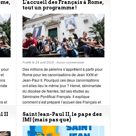
Gérard le Stang, secrétaire général adjoint à la
ome,
L'accueil des Français à Rome,
Conférence des évêques de France nous éclaire.
tout un programme !
Publié le
24 avril 2014
-
Aucun commentaire
r pour
Des millions de pèlerins s’apprêtent à partir pour
 et
Rome pour les canonisations de Jean XXIII et
ions
Jean-Paul II. Pourquoi ces deux canonisations
riste
ont-elles lieu le même jour ? Hervé, séminariste
du diocèse de Nantes, fait ses études au
Séminaire Pontifical Français. Il explique
is et
comment s’est préparé l’accueil des Français et
ce que signifie pour lui cet événement.
 II
Saint Jean-Paul II, le pape des
JMJ (mais pas que)