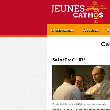
Engagements
Vocations
V
Ca
Saint Paul… VI !
Publié le
15 octobre 2018
-
Aucun commentaire
Alors que Paul VI a été canonisé ce diman