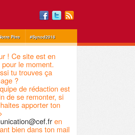
Notre Père
#Synod2018
r ! Ce site est en
 pour le moment.
ssi tu trouves ça
age ?
quipe de rédaction est
in de se remonter, si
haites apporter ton
>
nication@cef.fr
en
ant bien dans ton mail