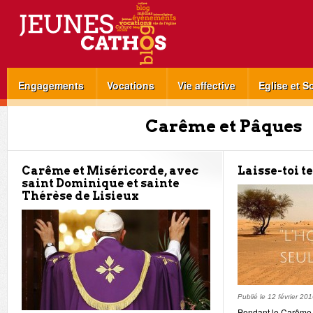
Engagements
Vocations
Vie affective
Eglise et S
Carême et Pâques
Carême et Miséricorde, avec
Laisse-toi t
saint Dominique et sainte
Thérèse de Lisieux
Publié le
12 février 20
Pendant le Carême,