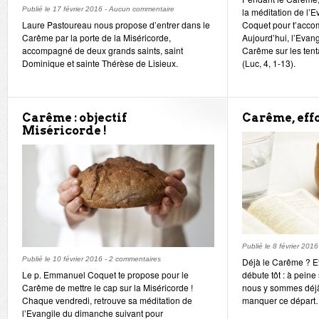
Publié le
17 février 2016
-
Aucun commentaire
la méditation de l’
Laure Pastoureau nous propose d’entrer dans le
Coquet pour t’acco
Carême par la porte de la Miséricorde,
Aujourd’hui, l’Evan
accompagné de deux grands saints, saint
Carême sur les tent
Dominique et sainte Thérèse de Lisieux.
(Luc, 4, 1-13).
Carême : objectif
Carême, effo
Miséricorde !
Publié le
8 février 2016
Publié le
10 février 2016
-
2 commentaires
Déjà le Carême ? Et
Le p. Emmanuel Coquet te propose pour le
débute tôt : à peine 
Carême de mettre le cap sur la Miséricorde !
nous y sommes déjà !
Chaque vendredi, retrouve sa méditation de
manquer ce dépar
l’Evangile du dimanche suivant pour