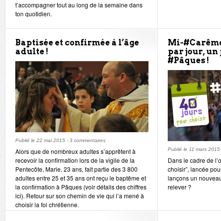
t’accompagner tout au long de la semaine dans
ton quotidien.
Baptisée et confirmée à l’âge
Mi-#Carême 
adulte !
par jour, un
#Pâques !
Publié le
22 mai 2015
-
3 commentaires
Publié le
11 mars 2015
Alors que de nombreux adultes s’apprêtent à
recevoir la confirmation lors de la vigile de la
Dans le cadre de l’
Pentecôte, Marie, 23 ans, fait partie des 3 800
choisir”, lancée po
adultes entre 25 et 35 ans ont reçu le baptême et
lançons un nouveau 
la confirmation à Pâques (voir détails des chiffres
relever ?
ici). Retour sur son chemin de vie qui l’a mené à
choisir la foi chrétienne.