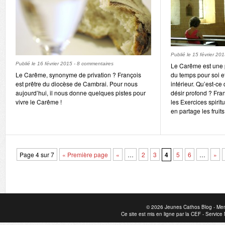
Publié le
15 février 20
Publié le
16 février 2015
-
8 commentaires
Le Carême est une 
Le Carême, synonyme de privation ? François
du temps pour soi e
est prêtre du diocèse de Cambrai. Pour nous
intérieur. Qu’est-ce
aujourd’hui, il nous donne quelques pistes pour
désir profond ? Fran
vivre le Carême !
les Exercices spirit
en partage les fruits
Page 4 sur 7
« Première page
«
…
2
3
4
5
6
…
»
© 2026
Jeunes Cathos Blog
-
Men
Ce site est mis en ligne par la
CEF
-
Service 