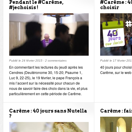
Pendant le #Carême,
#Carême : 4
#jechoisis !
choisir
Publié le
24 février 2015
-
2 commentaires
Publié le
17 février 20
En commentant les lectures du jeudi après les
40 jours pour choisi
Cendres (Deutéronome 30, 15-20; Psaume 1,
Carême, sur le web 
Luc 9, 22-25), le 19 février, le pape François a
mis l’accent sur la nécessité pour chacun de
nous de savoir faire des choix dans la vie, et plus
particulièrement en cette période de Carême.
Carême : 40 jours sans Nutella
Carême : fai
?