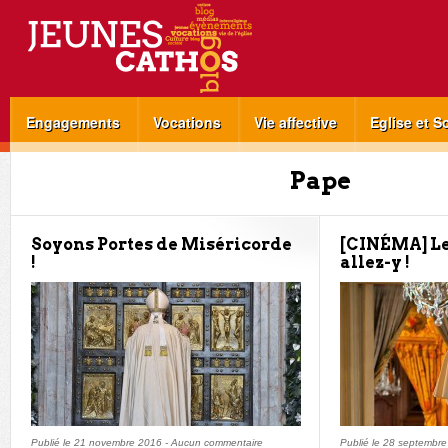
Engagements
Vocations
Vie affective
Eglise et S
Pape
Soyons Portes de Miséricorde
[CINÉMA] Le
!
allez-y !
Publié le
21 novembre 2016
-
Aucun commentaire
Publié le
28 septembre