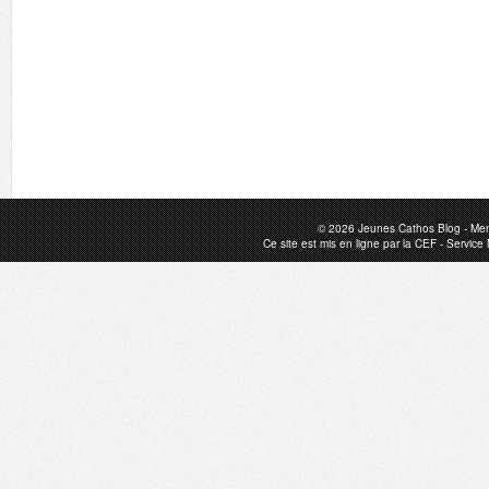
© 2026
Jeunes Cathos Blog
-
Men
Ce site est mis en ligne par la
CEF
-
Service 