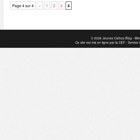
Page 4 sur 4
«
1
2
3
4
© 2026
Jeunes Cathos Blog
-
Men
Ce site est mis en ligne par la
CEF
-
Service 