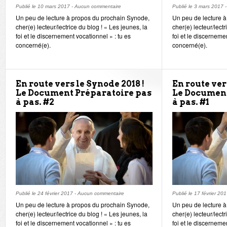
Publié le
10 mars 2017
-
Aucun commentaire
Publié le
3 mars 2017
Un peu de lecture à propos du prochain Synode,
Un peu de lecture 
cher(e) lecteur/lectrice du blog ! « Les jeunes, la
cher(e) lecteur/lectr
foi et le discernement vocationnel » : tu es
foi et le discerneme
concerné(e).
concerné(e).
En route vers le Synode 2018 !
En route ver
Le Document Préparatoire pas
Le Document
à pas. #2
à pas. #1
Publié le
24 février 2017
-
Aucun commentaire
Publié le
17 février 20
Un peu de lecture à propos du prochain Synode,
Un peu de lecture 
cher(e) lecteur/lectrice du blog ! « Les jeunes, la
cher(e) lecteur/lectr
foi et le discernement vocationnel » : tu es
foi et le discernemen