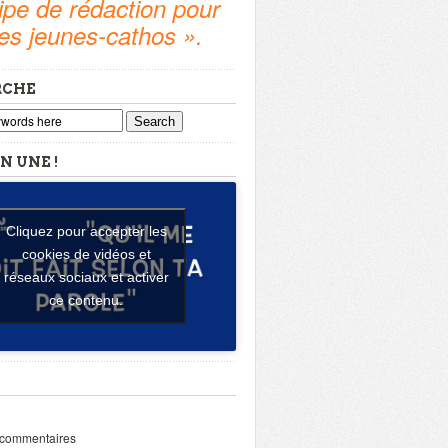
pe de rédaction pour
tes jeunes-cathos ».
RCHE
Search
N UNE !
Cliquez pour accepter les
cookies de vidéos et
réseaux sociaux et activer
ce contenu.
 commentaires