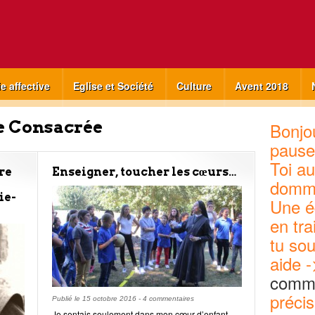
ie affective
Eglise et Société
Culture
Avent 2018
e Consacrée
Bonjou
pause
Toi au
re
Enseigner, toucher les cœurs…
domm
ie-
Une é
en tra
tu sou
aide -
commu
précis
Publié le
15 octobre 2016
-
4 commentaires
Je sentais seulement dans mon cœur d’enfant