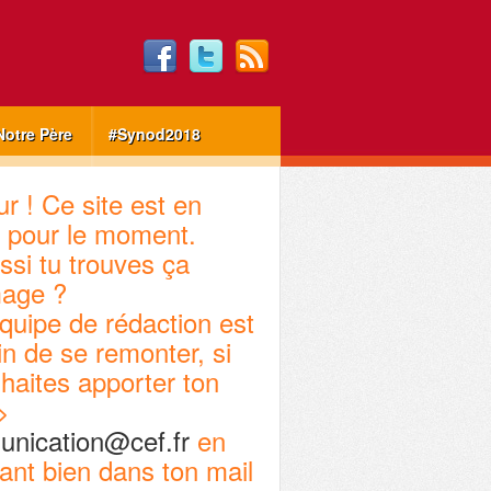
Notre Père
#Synod2018
r ! Ce site est en
 pour le moment.
ssi tu trouves ça
age ?
quipe de rédaction est
in de se remonter, si
haites apporter ton
>
nication@cef.fr
en
ant bien dans ton mail