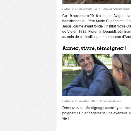
Publié le
17 novembre 2016
-
Aucun commentaire
Ce 19 novembre 2016 a lieu en Avignon la
béatification du Père Marie-Eugène de l’En
Jésus, carme ayant fondé l’Institut Notre-
de Vie en 1932. Florentin Dequidt, séminar
au sein de cet institut pour le diocèse d’Arr
revient sur le parcours de cet homme de pri
sur le legs spirituel qu’il laisse aujourd’hui 
Aimer, vivre, témoigner !
l’Eglise et aux jeunes.
Publié le
10 octobre 2016
-
2 commentaires
Découvrez un témoignage aussi dynamiqu
poignant ! Un engagement, une aventure, 
vie !