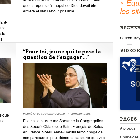
«
Equi
que la réponse à l’appel de Dieu devait être
les si
entière et sans retour possible…
fant-
Dame
RECHE
iste
Search
as
ère et
à
VIDÉO E
“Pour toi, jeune qui te pose la
question de t’engager …”
Publié le
20 septembre 2016
-
4 commentaires
e que
PAGES
une
Elle est la plus jeune Soeur de la Congrégation
des Soeurs Oblates de Saint François de Sales
A propos
en France. Soeur Anne-Laetitia témoignage de
Charte des
son parcours et peut désormais assurer qu’avec