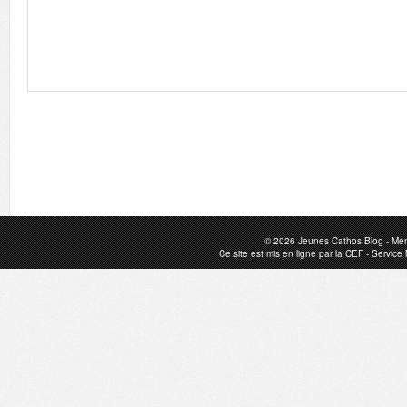
© 2026
Jeunes Cathos Blog
-
Men
Ce site est mis en ligne par la
CEF
-
Service 