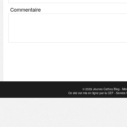
Commentaire
© 2026
Jeunes Cathos Blog
-
Men
Ce site est mis en ligne par la
CEF
-
Service 