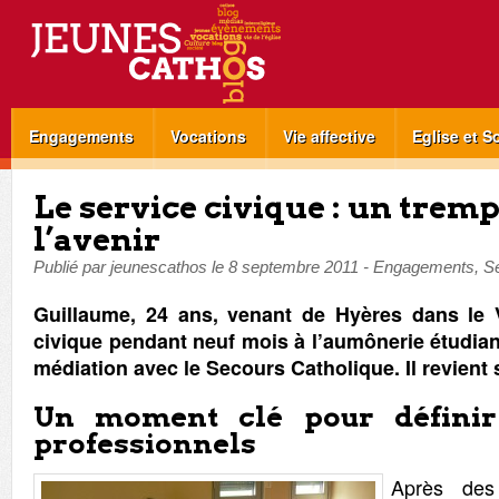
Engagements
Vocations
Vie affective
Eglise et S
Le service civique : un tremp
l’avenir
Publié par
jeunescathos
le
8 septembre 2011
-
Engagements
,
Se
Guillaume, 24 ans, venant de Hyères dans le V
civique pendant neuf mois à l’aumônerie étudiant
médiation avec le Secours Catholique. Il revient
Un moment clé pour définir
professionnels
Après des