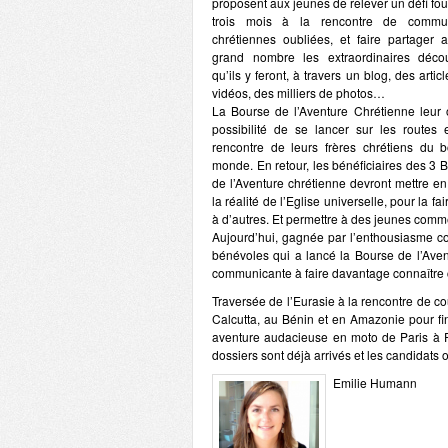
proposent aux jeunes de relever un défi fou 
trois mois à la rencontre de commu
chrétiennes oubliées, et faire partager 
grand nombre les extraordinaires décou
qu’ils y feront, à travers un blog, des artic
vidéos, des milliers de photos…
La Bourse de l’Aventure Chrétienne leur o
possibilité de se lancer sur les routes 
rencontre de leurs frères chrétiens du 
monde. En retour, les bénéficiaires des 3 
de l’Aventure chrétienne devront mettre e
la réalité de l’Eglise universelle, pour la fai
à d’autres. Et permettre à des jeunes comme
Aujourd’hui, gagnée par l’enthousiasme com
bénévoles qui a lancé la Bourse de l’Av
communicante à faire davantage connaître c
Traversée de l’Eurasie à la rencontre de co
Calcutta, au Bénin et en Amazonie pour fi
aventure audacieuse en moto de Paris à 
dossiers sont déjà arrivés et les candidats
Emilie Humann