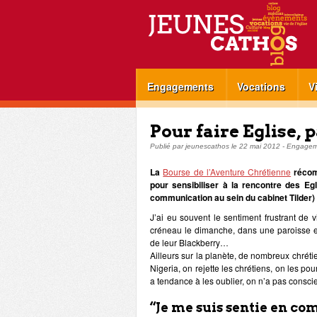
Engagements
Vocations
V
Pour faire Eglise, 
Publié par
jeunescathos
le
22 mai 2012
-
Engagem
La
Bourse de l’Aventure Chrétienne
récom
pour sensibiliser à la rencontre des Eg
communication au sein du cabinet Tilder) 
J’ai eu souvent le sentiment frustrant de 
créneau le dimanche, dans une paroisse ess
de leur Blackberry…
Ailleurs sur la planète, de nombreux chréti
Nigeria, on rejette les chrétiens, on les pour
a tendance à les oublier, on n’a pas conscie
“Je me suis sentie en c