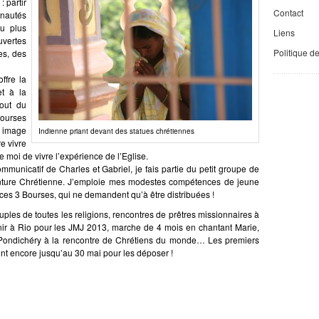
: partir
Contact
nautés
au plus
Liens
vertes
Politique d
les, des
ffre la
et à la
bout du
Bourses
n image
Indienne priant devant des statues chrétiennes
re vivre
 moi de vivre l’expérience de l’Eglise.
municatif de Charles et Gabriel, je fais partie du petit groupe de
enture Chrétienne. J’emploie mes modestes compétences de jeune
es 3 Bourses, qui ne demandent qu’à être distribuées !
uples de toutes les religions, rencontres de prêtres missionnaires à
nir à Rio pour les JMJ 2013, marche de 4 mois en chantant Marie,
Pondichéry à la rencontre de Chrétiens du monde… Les premiers
 ont encore jusqu’au 30 mai pour les déposer !