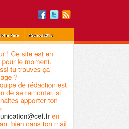
Notre Père
#Synod2018
r ! Ce site est en
 pour le moment.
ssi tu trouves ça
age ?
quipe de rédaction est
in de se remonter, si
haites apporter ton
>
nication@cef.fr
en
ant bien dans ton mail