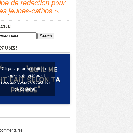
pe de rédaction pour
tes jeunes-cathos ».
RCHE
Search
N UNE !
Cliquez pour accepter les
cookies de vidéos et
réseaux sociaux et activer
ce contenu.
 commentaires