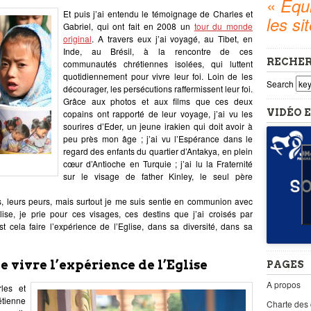
«
Equi
Et puis j’ai entendu le témoignage de Charles et
les si
Gabriel, qui ont fait en 2008 un
tour du monde
original
. A travers eux j’ai voyagé, au Tibet, en
Inde, au Brésil, à la rencontre de ces
RECHE
communautés chrétiennes isolées, qui luttent
quotidiennement pour vivre leur foi. Loin de les
Search
décourager, les persécutions raffermissent leur foi.
Grâce aux photos et aux films que ces deux
VIDÉO E
copains ont rapporté de leur voyage, j’ai vu les
sourires d’Eder, un jeune irakien qui doit avoir à
peu près mon âge ; j’ai vu l’Espérance dans le
regard des enfants du quartier d’Antakya, en plein
cœur d’Antioche en Turquie ; j’ai lu la Fraternité
sur le visage de father Kinley, le seul père
ts, leurs peurs, mais surtout je me suis sentie en communion avec
lise, je prie pour ces visages, ces destins que j’ai croisés par
st cela faire l’expérience de l’Eglise, dans sa diversité, dans sa
e vivre l’expérience de l’Eglise
PAGES
A propos
les et
étienne
Charte des