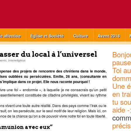
ie affective
Eglise et Société
Culture
Avent 2018
Bonjou
passer du local à l’universel
pause
ents
,
Interreligieux
Toi au
pense des projets de rencontre des chrétiens dans le monde,
domm
lises oubliées ou persécutées. Emilie, 26 ans, (consultante en
s’implique dans ce projet. Elle nous raconte pourquoi !
Une é
vivre une foi « endormie », à laquelle je ne consacrais qu’un petit
en tra
entiellement constituée de citadins privilégiés, vivant au rythme
tu sou
ens vivent une toute autre réalité. Dans des pays comme l’Irak ou le
aide -
suit, on les persécute, sur le seul motif de leur religion. Mais ici, on
commu
nce de la chance qu’on a de pouvoir vivre notre foi en toute liberté.
précis
ommunion avec eux”