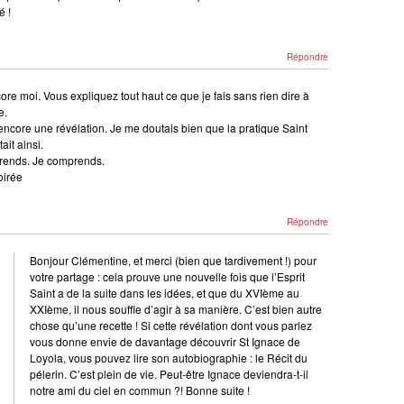
é !
Répondre
core moi. Vous expliquez tout haut ce que je fais sans rien dire à
e.
 encore une révélation. Je me doutais bien que la pratique Saint
ait ainsi.
rends. Je comprends.
oirée
Répondre
Bonjour Clémentine, et merci (bien que tardivement !) pour
votre partage : cela prouve une nouvelle fois que l’Esprit
Saint a de la suite dans les idées, et que du XVIème au
XXIème, il nous souffle d’agir à sa manière. C’est bien autre
chose qu’une recette ! Si cette révélation dont vous parlez
vous donne envie de davantage découvrir St Ignace de
Loyola, vous pouvez lire son autobiographie : le Récit du
pélerin. C’est plein de vie. Peut-être Ignace deviendra-t-il
notre ami du ciel en commun ?! Bonne suite !