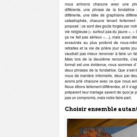
nous arrivons chacune avec une phr
différente, une phrase de la fondatrice d
différente, une idée de graphisme différ
catastrophée, chacune tenant fortement
proposé : ce sont des goûts forgés par not
vie religieuse (« surtout pas du jaune », « 
ça ne fait pas sérieux »…), mais aussi des
enracinés au plus profond de nous-mê
retraites et la vie de prière jour après jou
vaudrait pas mieux renoncer à faire un fa
Mais lors de la deuxième rencontre, c’est
format est une évidence, nous sommes d’a
deux phrases de la fondatrice. Que s’est-
nous de manière informelle, deux par deu
avons prié chacune avec ce que nous avion
Nous étions tellement différentes, et il s’
préparent leur mariage savent de quoi je pa
pas un compromis, mais notre faire-part.
Choisir ensemble autant