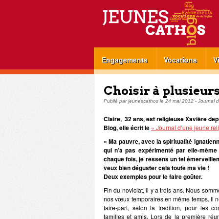
Engagements
Vocations
V
Choisir à plusieu
Publié par
jeunescathos
le
24 mai 2012
-
Journal d
Claire, 32 ans, est religieuse Xavière d
Blog, elle écrit le
« Journal d’une jeune rel
« Ma pauvre, avec la spiritualité ignati
qui n’a pas expérimenté par elle-même 
chaque fois, je ressens un tel émerveillem
veux bien déguster cela toute ma vie !
Deux exemples pour le faire goûter.
Fin du noviciat, il y a trois ans. Nous som
nos vœux temporaires en même temps. Il no
faire-part, selon la tradition, pour les 
familles et amis. Lors de la première réun