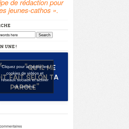
pe de rédaction pour
tes jeunes-cathos ».
RCHE
Search
N UNE !
Cliquez pour accepter les
cookies de vidéos et
réseaux sociaux et activer
ce contenu.
 commentaires