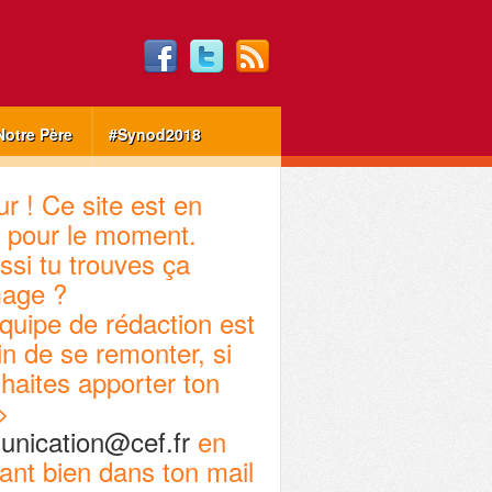
Notre Père
#Synod2018
r ! Ce site est en
 pour le moment.
ssi tu trouves ça
age ?
quipe de rédaction est
in de se remonter, si
haites apporter ton
>
nication@cef.fr
en
ant bien dans ton mail