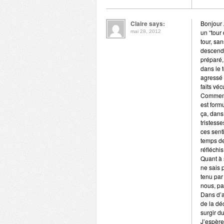
Claire says:
Bonjour 
un “tour
mai 28, 2012
tour, sa
descendr
préparé,
dans le 
agressé 
faits véc
Comment 
est form
ça, dans
tristess
ces sent
temps de 
réfléchis
Quant à 
ne sais 
tenu par
nous, pa
Dans d’a
de la dé
surgir d
J’espère