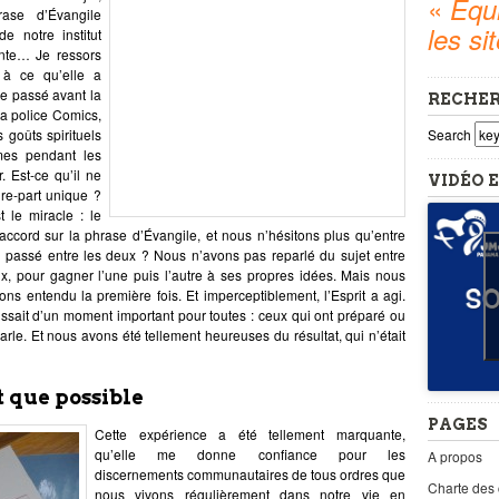
«
Equi
ase d’Évangile
les si
e notre institut
ente… Je ressors
 à ce qu’elle a
re passé avant la
RECHE
la police Comics,
 goûts spirituels
Search
mes pendant les
r. Est-ce qu’il ne
VIDÉO E
ire-part unique ?
 le miracle : le
ccord sur la phrase d’Évangile, et nous n’hésitons plus qu’entre
il passé entre les deux ? Nous n’avons pas reparlé du sujet entre
x, pour gagner l’une puis l’autre à ses propres idées. Mais nous
s entendu la première fois. Et imperceptiblement, l’Esprit a agi.
agissait d’un moment important pour toutes : ceux qui ont préparé ou
rle. Et nous avons été tellement heureuses du résultat, qui n’était
 que possible
PAGES
Cette expérience a été tellement marquante,
qu’elle me donne confiance pour les
A propos
discernements communautaires de tous ordres que
Charte des
nous vivons régulièrement dans notre vie en