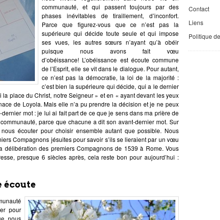
communauté, et qui passent toujours par des
Contact
phases inévitables de tiraillement, d’inconfort.
Liens
Parce que figurez-vous que ce n’est pas la
supérieure qui décide toute seule et qui impose
Politique d
ses vues, les autres sœurs n’ayant qu’à obéir
puisque nous avons fait vœu
d’obéissance! L’obéissance est écoute commune
de l’Esprit, elle se vit dans le dialogue. Pour autant,
ce n’est pas la démocratie, la loi de la majorité :
c’est bien la supérieure qui décide, qui a le dernier
oi la place du Christ, notre Seigneur » et en « ayant devant les yeux
gnace de Loyola. Mais elle n’a pu prendre la décision et je ne peux
-dernier mot : je lui ai fait part de ce que je sens dans ma prière de
a communauté, parce que chacune a dit son avant-dernier mot. Sur
e nous écouter pour choisir ensemble autant que possible. Nous
miers Compagnons jésuites pour savoir s’ils se lieraient par un vœu
: la délibération des premiers Compagnons de 1539 à Rome. Vous
resse, presque 6 siècles après, cela reste bon pour aujourd’hui :
e écoute
munauté
ier pour
ue nous