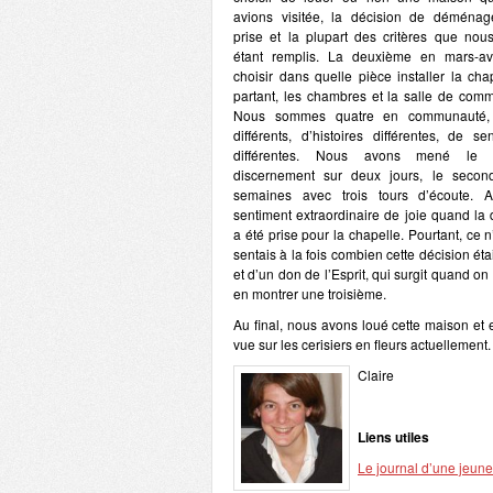
avions visitée, la décision de déménag
prise et la plupart des critères que nou
étant remplis. La deuxième en mars-avr
choisir dans quelle pièce installer la chap
partant, les chambres et la salle de com
Nous sommes quatre en communauté,
différents, d’histoires différentes, de sen
différentes. Nous avons mené le 
discernement sur deux jours, le secon
semaines avec trois tours d’écoute. 
sentiment extraordinaire de joie quand la 
a été prise pour la chapelle. Pourtant, ce 
sentais à la fois combien cette décision éta
et d’un don de l’Esprit, qui surgit quand on 
en montrer une troisième.
Au final, nous avons loué cette maison et 
vue sur les cerisiers en fleurs actuellement.
Claire
Liens utiles
Le journal d’une jeune