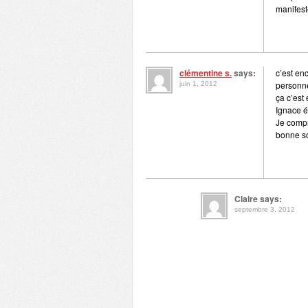
manifest
clémentine s.
says:
c’est en
personn
juin 1, 2012
ça c’est
Ignace ét
Je comp
bonne s
Claire says:
septembre 3, 2012