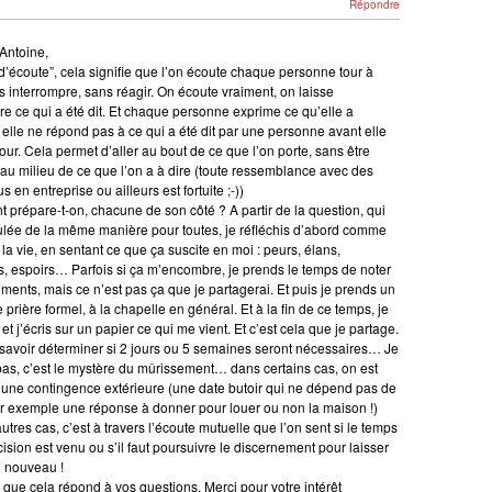
Répondre
Antoine,
 d’écoute”, cela signifie que l’on écoute chaque personne tour à
ns interrompre, sans réagir. On écoute vraiment, on laisse
e ce qui a été dit. Et chaque personne exprime ce qu’elle a
 elle ne répond pas à ce qui a été dit par une personne avant elle
tour. Cela permet d’aller au bout de ce que l’on porte, sans être
au milieu de ce que l’on a à dire (toute ressemblance avec des
us en entreprise ou ailleurs est fortuite ;-))
prépare-t-on, chacune de son côté ? A partir de la question, qui
ulée de la même manière pour toutes, je réfléchis d’abord comme
 la vie, en sentant ce que ça suscite en moi : peurs, élans,
es, espoirs… Parfois si ça m’encombre, je prends le temps de noter
iments, mais ce n’est pas ça que je partagerai. Et puis je prends un
prière formel, à la chapelle en général. Et à la fin de ce temps, je
 et j’écris sur un papier ce qui me vient. Et c’est cela que je partage.
savoir déterminer si 2 jours ou 5 semaines seront nécessaires… Je
pas, c’est le mystère du mûrissement… dans certains cas, on est
 une contingence extérieure (une date butoir qui ne dépend pas de
r exemple une réponse à donner pour louer ou non la maison !)
utres cas, c’est à travers l’écoute mutuelle que l’on sent si le temps
cision est venu ou s’il faut poursuivre le discernement pour laisser
u nouveau !
 que cela répond à vos questions. Merci pour votre intérêt