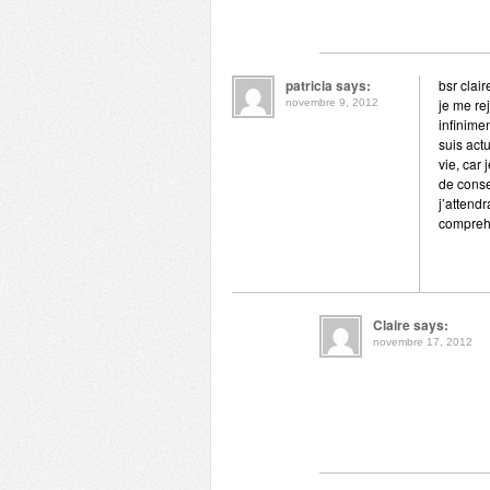
patricia says:
bsr clair
je me re
novembre 9, 2012
infinime
suis act
vie, car 
de conse
j’attend
compreh
Claire says:
novembre 17, 2012