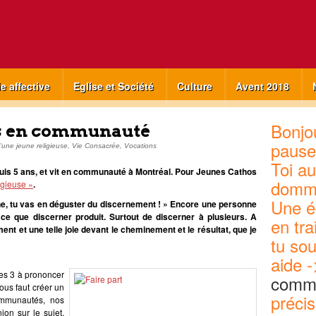
ie affective
Eglise et Société
Culture
Avent 2018
Bonjou
rs en communauté
pause
'une jeune religieuse
,
Vie Consacrée
,
Vocations
Toi au
epuis 5 ans, et vit en communauté à Montréal. Pour Jeunes Cathos
domm
igieuse »
.
Une é
enne, tu vas en déguster du discernement ! » Encore une personne
ce que discerner produit. Surtout de discerner à plusieurs. A
en tra
ent et une telle joie devant le cheminement et le résultat, que je
tu sou
aide -
mes 3 à prononcer
commu
us faut créer un
précis
communautés, nos
ion sur le sujet,