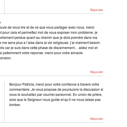
Répondre
e
jouie de vous lire et de ce que vous partager avec nous. merci
nt pour cela et permettez moi de vous exposer mon probleme. je
uellement perdue quant au chemin que je dois prendre dans ma
je me sens plus a l’aise dans la vie religieuse. j’ai vraiment besoin
ils car je suis dans cette phase de discernement… aidez moi et
rai patiemment votre reponse. merci pour votre aimavle
ension.
Répondre
Bonjour Patricia, merci pour votre confiance à travers votre
commentaire. Je vous propose de poursuivre la discussion si
vous le souhaitez par courriel personnel. En union de prière,
sûre que le Seigneur nous guide et qu’il ne nous laisse pas
tomber.
Répondre