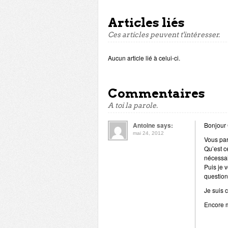
Articles liés
Ces articles peuvent t'intéresser.
Aucun article lié à celui-ci.
Commentaires
A toi la parole.
Antoine says:
Bonjour 
mai 24, 2012
Vous par
Qu’est c
nécessa
Puis je 
question
Je suis 
Encore 