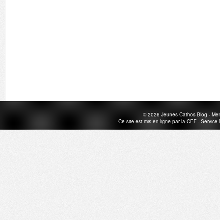
© 2026
Jeunes Cathos Blog
-
Men
Ce site est mis en ligne par la
CEF
-
Service 