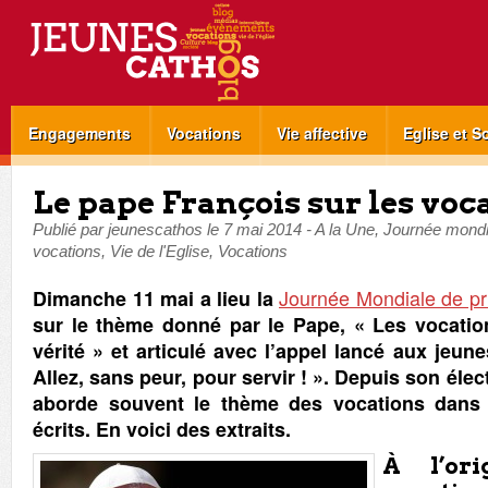
Engagements
Vocations
Vie affective
Eglise et S
Le pape François sur les voc
Publié par
jeunescathos
le
7 mai 2014
-
A la Une
,
Journée mondia
vocations
,
Vie de l'Eglise
,
Vocations
Journée Mondiale de pri
Dimanche 11 mai a lieu la
sur le thème donné par le Pape, « Les vocatio
vérité » et articulé avec l’appel lancé aux jeun
Allez, sans peur, pour servir ! ». Depuis son élec
aborde souvent le thème des vocations dans 
écrits. En voici des extraits.
À l’or