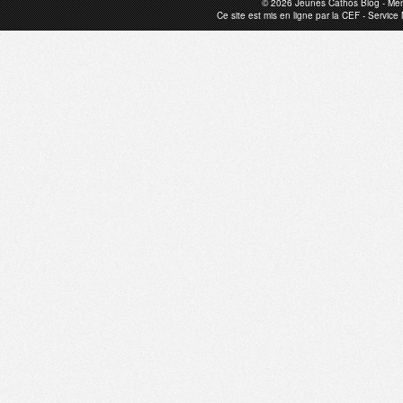
© 2026
Jeunes Cathos Blog
-
Men
Ce site est mis en ligne par la
CEF
-
Service 