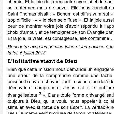
chemin. Et la joie de la rencontre avec lui et de so
se renfermer, mais à s’ouvrir. Elle nous conduit au
Saint Thomas disait : « Bonum est diffusivum sui » 
trop difficile ! – « le bien se diffuse ». Et la joie aus
peur de montrer votre joie d’avoir répondu à l’ap
choix d’amour, et de témoigner de son Évangile dans 
Et la joie, la vraie, est contagieuse, elle contamine… 
Rencontre avec les séminaristes et les novices
à
l
›
la foi, 6 juillet 2013
L’initiative vient de Dieu
Bien que cette mission nous demande un engagemen
une erreur de la comprendre comme une tâche p
puisque l’œuvre est avant tout la sienne, au-delà 
découvrir et comprendre. Jésus est « le tout pre
2
évangélisateur
». Dans toute forme d’évangélisati
toujours à Dieu, qui a voulu nous appeler à colla
stimuler avec la force de son Esprit. La véritable 
Dieu lui-même veut produire de façon mystérieuse, ce