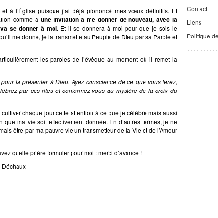
Contact
et à l’Église puisque j’ai déjà prononcé mes vœux définitifs. Et
nation comme à
une invitation à me donner de nouveau, avec la
Liens
i va se donner à moi
. Et il se donnera à moi pour que je sois le
Politique d
 qu’Il me donne, je la transmette au Peuple de Dieu par sa Parole et
 particulièrement les paroles de l’évêque au moment où il remet la
 pour la présenter à Dieu. Ayez conscience de ce que vous ferez,
lébrez par ces rites et conformez-vous au mystère de la croix du
ultiver chaque jour cette attention à ce que je célèbre mais aussi
fin que ma vie soit effectivement donnée. En d’autres termes, je ne
 mais être par ma pauvre vie un transmetteur de la Vie et de l’Amour
savez quelle prière formuler pour moi : merci d’avance !
e Déchaux