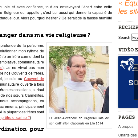
«
Equi
c joie et avec confiance, tout en entrevoyant l’écart entre cette
les si
 le Seigneur qui appelle ; c’est Lui aussi qui donne la capacité de
chaque jour. Alors pourquoi hésiter ? Ce serait de la fausse humilité
RECHE
anger dans ma vie religieuse ?
Search
 profonde de la personne.
VIDÉO E
volutionner mon rythme de
être un frère carme dont la
templative, communautaire
me
). Je ne vivrai pas mon
de nos Couvents de frères,
nt, je suis au
Couvent de
mmunautaire ouverte à tous
férentes occasions, surtout
 de nos sœurs Carmélites,
 nous accompagnons, va
sacrements, principalement
i la plupart des frères sont
e prêtre et carme ?
)
PAGES
Fr. Jean-Alexandre de l’Agneau lors de
son ordination diaconale en juin 2014
A propos
rdination pour
Charte des