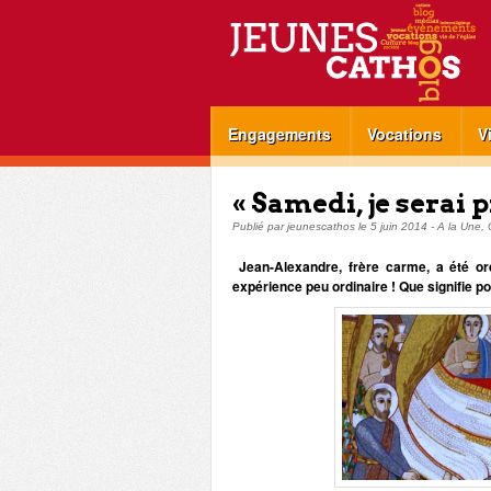
Engagements
Vocations
V
« Samedi, je serai p
Publié par
jeunescathos
le
5 juin 2014
-
A la Une
,
Jean-Alexandre, frère carme, a été ord
expérience peu ordinaire ! Que signifie po