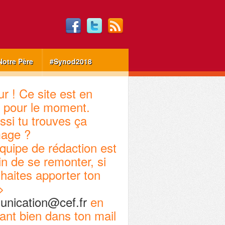
Notre Père
#Synod2018
r ! Ce site est en
 pour le moment.
ssi tu trouves ça
age ?
quipe de rédaction est
in de se remonter, si
haites apporter ton
>
nication@cef.fr
en
ant bien dans ton mail