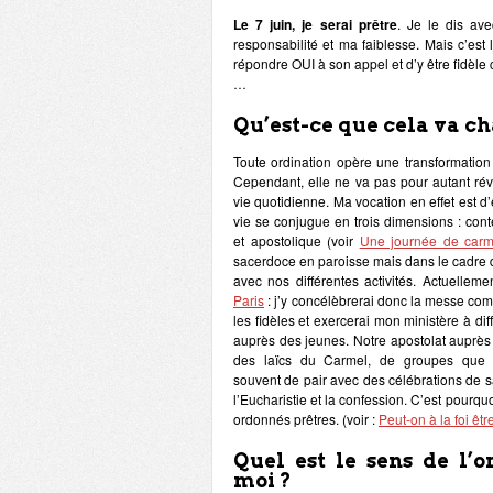
Le 7 juin, je serai prêtre
. Je le dis ave
responsabilité et ma faiblesse. Mais c’est
répondre OUI à son appel et d’y être fidèle 
…
Qu’est-ce que cela va ch
Toute ordination opère une transformation
Cependant, elle ne va pas pour autant ré
vie quotidienne. Ma vocation en effet est d’
vie se conjugue en trois dimensions : con
et apostolique (voir
Une journée de car
sacerdoce en paroisse mais dans le cadre 
avec nos différentes activités. Actuelleme
Paris
: j’y concélèbrerai donc la messe co
les fidèles et exercerai mon ministère à dif
auprès des jeunes. Notre apostolat auprès
des laïcs du Carmel, de groupes que
souvent de pair avec des célébrations de 
l’Eucharistie et la confession. C’est pourquo
ordonnés prêtres. (voir :
Peut-on à la foi êtr
Quel est le sens de l’o
moi ?