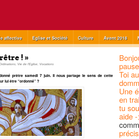
ie affective
Eglise et Société
Culture
Avent 2018
Bonjou
rêtre ! »
pause
Ordinations
,
Vie de l'Eglise
,
Vocations
Toi au
onné prêtre samedi 7 juin. Il nous partage le sens de cette
domm
ur lui être “ordonné” ?
Une é
en tra
tu sou
aide -
commu
précis