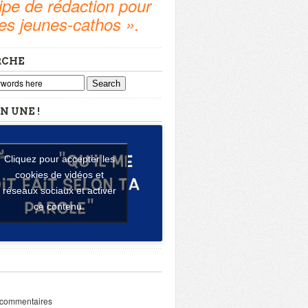
pe de rédaction pour
tes jeunes-cathos ».
RCHE
Search
N UNE !
Cliquez pour accepter les
cookies de vidéos et
réseaux sociaux et activer
ce contenu.
 commentaires