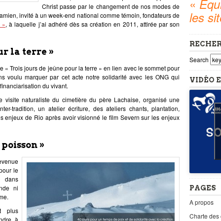
«
Equi
Christ passe par le changement de nos modes de
les si
s Damien, invité à un week-end national comme témoin, fondateurs de
e »
, à laquelle j’ai adhéré dès sa création en 2011, attirée par son
RECHE
ur la terre »
Search
e « Trois jours de jeûne pour la terre » en lien avec le sommet pour
s voulu marquer par cet acte notre solidarité avec les ONG qui
VIDÉO E
financiarisation du vivant.
e visite naturaliste du cimetière du père Lachaise, organisé une
tradition, un atelier écriture, des ateliers chants, plantation,
s enjeux de Rio après avoir visionné le film Severn sur les enjeux
 poisson »
evenue
pour le
 dans
nde ni
PAGES
ême.
A propos
t plus
Charte des
ndre à