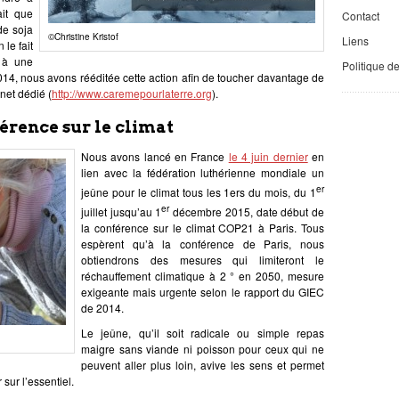
ait que
Contact
de soja
©Christine Kristof
Liens
 le fait
 à une
Politique d
14, nous avons rééditée cette action afin de toucher davantage de
rnet dédié (
http://www.caremepourlaterre.org
).
érence sur le climat
Nous avons lancé en France
le 4 juin dernier
en
lien avec la fédération luthérienne mondiale un
er
jeûne pour le climat tous les 1ers du mois, du 1
er
juillet jusqu’au 1
décembre 2015, date début de
la conférence sur le climat COP21 à Paris. Tous
espèrent qu’à la conférence de Paris, nous
obtiendrons des mesures qui limiteront le
réchauffement climatique à 2 ° en 2050, mesure
exigeante mais urgente selon le rapport du GIEC
de 2014.
Le jeûne, qu’il soit radicale ou simple repas
maigre sans viande ni poisson pour ceux qui ne
peuvent aller plus loin, avive les sens et permet
sur l’essentiel.