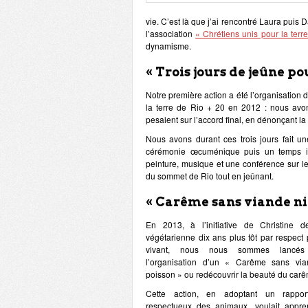
vie. C’est là que j’ai rencontré Laura pui
l’association
« Chrétiens unis pour la terr
dynamisme.
« Trois jours de jeûne po
Notre première action a été l’organisation d
la terre de Rio + 20 en 2012 : nous avon
pesaient sur l’accord final, en dénonçant la 
Nous avons durant ces trois jours fait un
cérémonie œcuménique puis un temps inter-
peinture, musique et une conférence sur le
du sommet de Rio tout en jeûnant.
« Carême sans viande ni
En 2013, à l’initiative de Christine d
végétarienne dix ans plus tôt par respect 
vivant, nous nous sommes lancés
l’organisation d’un « Carême sans via
poisson » ou redécouvrir la beauté du car
Cette action, en adoptant un rappor
respectueux des animaux, voulait appre