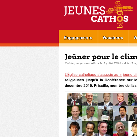
Engagements
Vocations
V
Jeûner pour le clim
Publié par
jeunescathos
le
1 juillet 2014
-
A la Une
L’Église catholique s’associe au « jeûne c
religieuses jusqu’à la Conférence sur 
décembre 2015. Priscille, membre de l’a