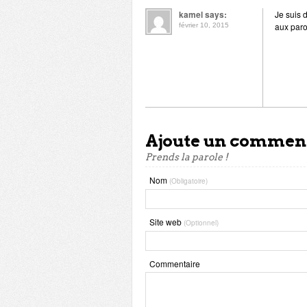
kamel says:
Je suis 
aux paro
février 10, 2015
Ajoute un commen
Prends la parole !
Nom
(Obligatoire)
Site web
(Optionnel)
Commentaire