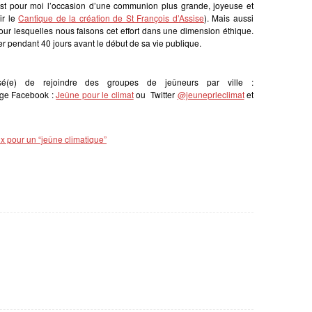
, est pour moi l’occasion d’une communion plus grande, joyeuse et
ir le
Cantique de la création de St François d’Assise
). Mais aussi
ur lesquelles nous faisons cet effort dans une dimension éthique.
er pendant 40 jours avant le début de sa vie publique.
ssé(e) de rejoindre des groupes de jeûneurs par ville :
age Facebook :
Jeûne pour le climat
ou Twitter
@jeuneprleclimat
et
ieux pour un “jeûne climatique”