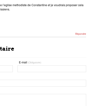
de l’eglise methodiste de Constantine et je voudrais proposer cela
issiens.
Répondre
taire
E-mail
(Obligatoire)