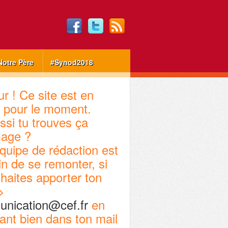
Notre Père
#Synod2018
r ! Ce site est en
 pour le moment.
ssi tu trouves ça
age ?
quipe de rédaction est
in de se remonter, si
haites apporter ton
>
nication@cef.fr
en
ant bien dans ton mail