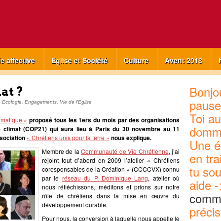
ie affective
Eglise et Société
Culture
Avent 2018
Bonjou
at ?
pause
,
Ecologie
,
Engagements
,
Vie de l'Eglise
Toi au
limatique »
proposé tous les 1ers du mois par des organisations
domm
le climat (COP21) qui aura lieu à Paris du 30 novembre au 11
ssociation
« Chrétiens unis pour la terre »
nous explique.
Une é
Membre de la
Communauté de Vie Chrétienne
, j’ai
en tra
rejoint tout d’abord en 2009 l’atelier « Chrétiens
tu sou
coresponsables de la Création » (CCCCVX) connu
par le
réseau du P. Dominique Lang
, atelier où
aide -
nous réfléchissons, méditons et prions sur notre
commu
rôle de chrétiens dans la mise en œuvre du
développement durable.
précis
Pour nous, la conversion à laquelle nous appelle le