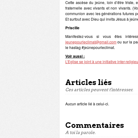
Cette ascèse du jeûne, loin d’être triste
fraternelle avec vivants et non vivants. (Vo
communion avec les générations futures po
Et surtout avec Dieu qui invita Jésus à jeûn
Priscille
Manifestez-vous si vous êtes intére
jeunepourleclimat@gmail.com
ou sur la p
le hastag #jeûnepourleclimat.
Voir aussi :
L’Eglise se joint à une initiative inter-relig
Articles liés
Ces articles peuvent t'intéresser.
Aucun article lié à celui-ci.
Commentaires
A toi la parole.