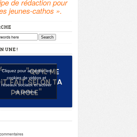
pe de rédaction pour
tes jeunes-cathos ».
RCHE
Search
N UNE !
Cliquez pour accepter les
cookies de vidéos et
réseaux sociaux et activer
ce contenu.
 commentaires