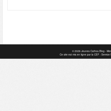
© 2026
Jeunes Cathos Blog
-
Men
Ce site est mis en ligne par la
CEF
-
Service 