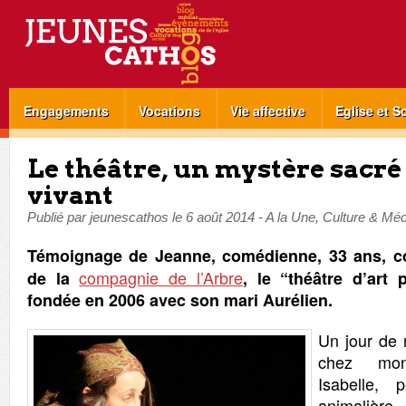
Engagements
Vocations
Vie affective
Eglise et S
Le théâtre, un mystère sacré
vivant
Publié par
jeunescathos
le
6 août 2014
-
A la Une
,
Culture & Méd
Témoignage de Jeanne, comédienne, 33 ans, co-
compagnie de l’Arbre
de la
, le “théâtre d’art 
fondée en 2006 avec son mari Aurélien.
Un jour de 
chez mon 
Isabelle, 
animalière,