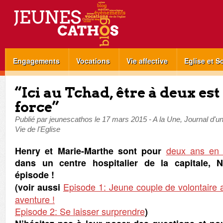
Engagements
Vocations
Vie affective
Eglise et S
“Ici au Tchad, être à deux est
force”
Publié par
jeunescathos
le
17 mars 2015
-
A la Une
,
Journal d'un
Vie de l'Eglise
deux ans en 
Henry et Marie-Marthe sont pour
dans un centre hospitalier de la capitale, 
épisode !
Episode 1: Jeune couple de volontaire 
(voir aussi
aventure !
Episode 2: Se laisser surprendre
)