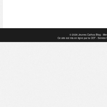
© 2026
Jeunes Cathos Blog
-
Men
Ce site est mis en ligne par la
CEF
-
Service 