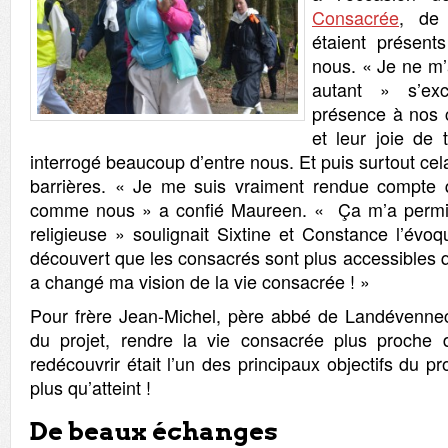
Consacrée
, de
étaient présen
nous. « Je ne m’
autant » s’exc
présence à nos cô
et leur joie de
interrogé beaucoup d’entre nous. Et puis surtout cel
barrières. « Je me suis vraiment rendue compte
comme nous » a confié Maureen. « Ça m’a permis 
religieuse » soulignait Sixtine et Constance l’évoq
découvert que les consacrés sont plus accessibles q
a changé ma vision de la vie consacrée ! »
Pour frère Jean-Michel, père abbé de Landévennec e
du projet, rendre la vie consacrée plus proche d
redécouvrir était l’un des principaux objectifs du proj
plus qu’atteint !
De beaux échanges