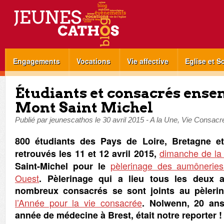
Engagements
Vocations
Vie affective
Eglise et S
Étudiants et consacrés ense
Mont Saint Michel
Publié par
jeunescathos
le
30 avril 2015
-
A la Une
,
Vie Consacr
800 étudiants des Pays de Loire, Bretagne e
dimanche de la 
retrouvés les 11 et 12 avril 2015,
pèlerinage des aumônerie
Saint-Michel pour le
Ouest
. Pèlerinage qui a lieu tous les deux 
nombreux consacrés se sont joints au pèlerin
l’Année pour la vie consacrée
. Nolwenn, 20 ans
année de médecine à Brest, était notre reporter !