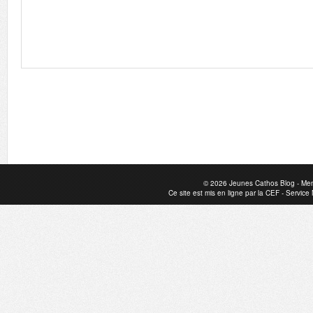
© 2026
Jeunes Cathos Blog
-
Men
Ce site est mis en ligne par la
CEF
-
Service 