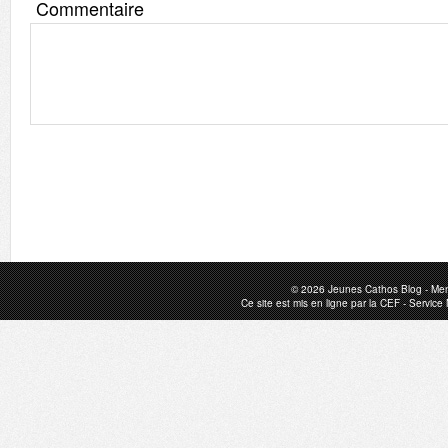
Commentaire
© 2026
Jeunes Cathos Blog
-
Men
Ce site est mis en ligne par la
CEF
-
Service 