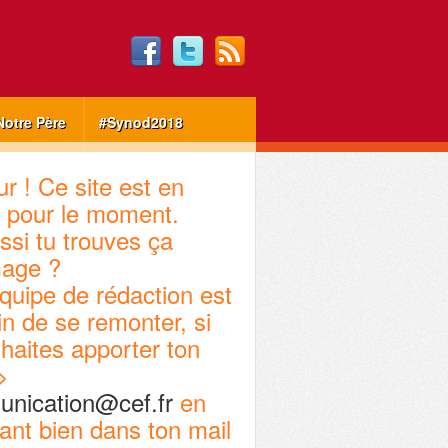
Notre Père
#Synod2018
r ! Ce site est en
 pour le moment.
ssi tu trouves ça
age ?
quipe de rédaction est
in de se remonter, si
haites apporter ton
>
nication@cef.fr
en
ant bien dans ton mail