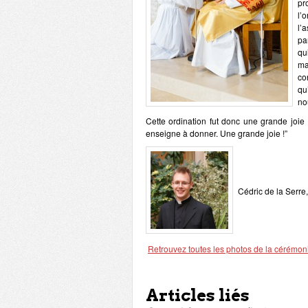
pr
l’
l’
pa
qu
ma
co
qu
no
Cette ordination fut donc une grande joie 
enseigne à donner. Une grande joie !”
Cédric de la Serre
Retrouvez toutes les photos de la cérémon
Articles liés