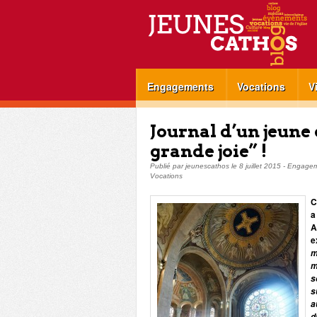
Engagements
Vocations
V
Journal d’un jeune 
grande joie” !
Publié par
jeunescathos
le
8 juillet 2015
-
Engagem
Vocations
C
a
A
e
m
m
s
s
a
d