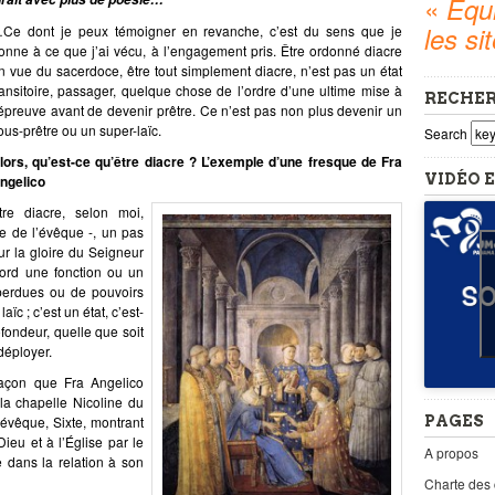
«
Equi
les si
Ce dont je peux témoigner en revanche, c’est du sens que je
onne à ce que j’ai vécu, à l’engagement pris. Être ordonné diacre
n vue du sacerdoce, être tout simplement diacre, n’est pas un état
ransitoire, passager, quelque chose de l’ordre d’une ultime mise à
RECHE
’épreuve avant de devenir prêtre. Ce n’est pas non plus devenir un
ous-prêtre ou un super-laïc.
Search
lors, qu’est-ce qu’être diacre ? L’exemple d’une fresque de Fra
VIDÉO E
ngelico
tre diacre, selon moi,
ère de l’évêque -, un pas
r la gloire du Seigneur
bord une fonction ou un
 perdues ou de pouvoirs
ïc ; c’est un état, c’est-
fondeur, quelle que soit
déployer.
açon que Fra Angelico
la chapelle Nicoline du
PAGES
 évêque, Sixte, montrant
ieu et à l’Église par le
A propos
e dans la relation à son
Charte des