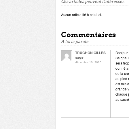
Ces articles peuvent t'intéresser.
Aucun article lié à celui-ci.
Commentaires
A toi la parole.
TRUCHON GILLES
Bonjour 
says:
Seigneur
sera tro
décembre 10, 2016
donné av
de la cr
au pied 
est mis 
grande v
chaque jo
au sacré