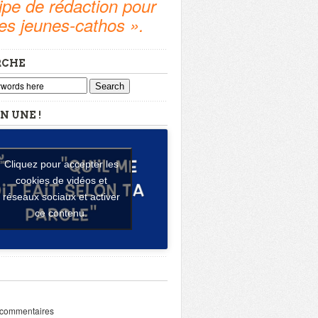
pe de rédaction pour
tes jeunes-cathos ».
RCHE
Search
N UNE !
Cliquez pour accepter les
cookies de vidéos et
réseaux sociaux et activer
ce contenu.
 commentaires