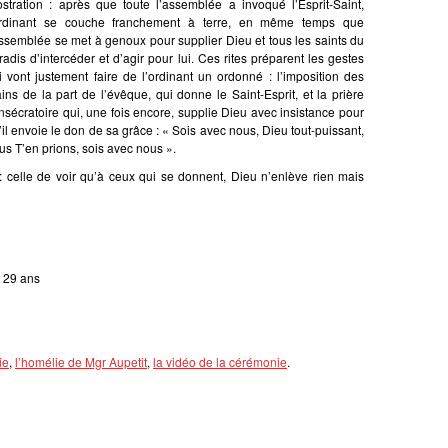
ostration : après que toute l’assemblée a invoqué l’Esprit-Saint,
ordinant se couche franchement à terre, en même temps que
assemblée se met à genoux pour supplier Dieu et tous les saints du
radis d’intercéder et d’agir pour lui. Ces rites préparent les gestes
i vont justement faire de l’ordinant un ordonné : l’imposition des
ins de la part de l’évêque, qui donne le Saint-Esprit, et la prière
nsécratoire qui, une fois encore, supplie Dieu avec insistance pour
’il envoie le don de sa grâce : « Sois avec nous, Dieu tout-puissant,
us T’en prions, sois avec nous ».
: celle de voir qu’à ceux qui se donnent, Dieu n’enlève rien mais
, 29 ans
ie
,
l’homélie de Mgr Aupetit
,
la vidéo de la cérémonie
.