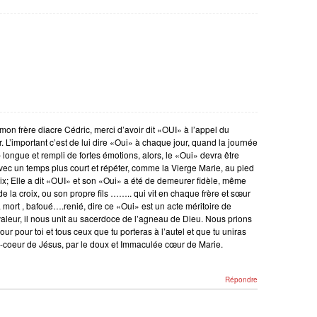
mon frère diacre Cédric, merci d’avoir dit «OUI» à l’appel du
. L’important c’est de lui dire «Oui» à chaque jour, quand la journée
p longue et rempli de fortes émotions, alors, le «Oui» devra être
ec un temps plus court et répéter, comme la Vierge Marie, au pied
oix; Elle a dit «OUI» et son «Oui» a été de demeurer fidèle, même
de la croix, ou son propre fils …….. qui vit en chaque frère et sœur
à mort , bafoué….renié, dire ce «Oui» est un acte méritoire de
aleur, il nous unit au sacerdoce de l’agneau de Dieu. Nous prions
ur pour toi et tous ceux que tu porteras à l’autel et que tu uniras
-coeur de Jésus, par le doux et Immaculée cœur de Marie.
Répondre