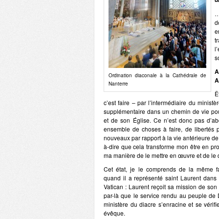
…
d
e
t
l
s
A
Ordination diaconale à la Cathédrale de
A
Nanterre
Ê
c’est faire – par l’intermédiaire du minist
supplémentaire dans un chemin de vie pou
et de son Église. Ce n’est donc pas d’a
ensemble de choses à faire, de libertés
nouveaux par rapport à la vie antérieure de la
à-dire que cela transforme mon être en pro
ma manière de le mettre en œuvre et de le 
Cet état, je le comprends de la même f
quand il a représenté saint Laurent dans 
Vatican : Laurent reçoit sa mission de son
par-là que le service rendu au peuple de D
ministère du diacre s’enracine et se vérifi
évêque.