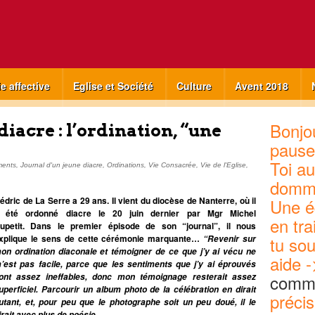
ie affective
Eglise et Société
Culture
Avent 2018
Bonjou
diacre : l’ordination, “une
pause
Toi au
ents
,
Journal d'un jeune diacre
,
Ordinations
,
Vie Consacrée
,
Vie de l'Eglise
,
domm
édric de La Serre a 29 ans. Il vient du diocèse de Nanterre, où il
Une é
 été ordonné diacre le 20 juin dernier par Mgr Michel
en tra
upetit. Dans le premier épisode de son “journal”, il nous
xplique le sens de cette cérémonie marquante…
tu sou
“Revenir sur
on ordination diaconale et témoigner de ce que j’y ai vécu ne
aide -
’est pas facile, parce que les sentiments que j’y ai éprouvés
commu
ont assez ineffables, donc mon témoignage resterait assez
uperficiel. Parcourir un album photo de la célébration en dirait
précis
utant, et, pour peu que le photographe soit un peu doué, il le
irait avec plus de poésie…