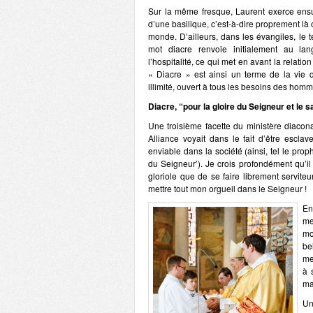
Sur la même fresque, Laurent exerce ensu
d’une basilique, c’est-à-dire proprement là o
monde. D’ailleurs, dans les évangiles, le
mot diacre renvoie initialement au l
l’hospitalité, ce qui met en avant la relation
« Diacre » est ainsi un terme de la vie 
illimité, ouvert à tous les besoins des homm
Diacre, “pour la gloire du Seigneur et le 
Une troisième facette du ministère diacon
Alliance voyait dans le fait d’être escl
enviable dans la société (ainsi, tel le prop
du Seigneur’). Je crois profondément qu’il
gloriole que de se faire librement servite
mettre tout mon orgueil dans le Seigneur !
En
me
mo
be
me
à 
ma
Un