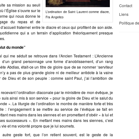
ite sa mission au seuil
Contact
ù l’Église s’ouvre sur le
L’ordination de Saint Laurent comme diacre,
Liens
 terme qui nous donne le
Fra Angelico
angage du repas et de
Politique d
 d’accueil fraternel entre le diacre et ceux qui profitent de son aide.
quotidienne qui a un terrain d’application théoriquement presque
es.
salut du monde”
al qui me séduit se retrouve dans l’Ancien Testament : L’Ancienne
ave d’un grand personnage une forme d’anoblissement, d’un rang
hète Abdias, était-ce un titre de gloire que de se nommer ‘serviteur
 n’y a pas de plus grande gloire ni de meilleur antidote à la vaine
ur de Dieu et de son peuple : comme saint Paul, j’ai l’ambition de
 recevant l’ordination diaconale par le ministère de mon évêque, je
 suis ainsi mis à son service « pour la gloire de Dieu et le salut du
nde ». La liturgie de l’ordination le montre de manière forte et très
lle : l’engagement à se mettre au service de l’évêque se fait en
ttant mes mains dans les siennes et en promettant d’obéir « à lui et
ses successeurs ». En mettant mes mains dans les siennes, c’est
 vie et ma volonté propre que je lui soumets.
 autre geste fort, que l’on retient souvent, est le geste de la