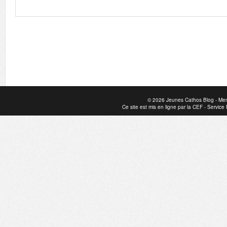
© 2026
Jeunes Cathos Blog
-
Men
Ce site est mis en ligne par la
CEF
-
Service 