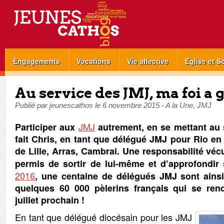
Engagements
Vocations
Vie affective
Eglise et S
Au service des JMJ, ma foi a 
Publié par
jeunescathos
le
6 novembre 2015
-
A la Une
,
JMJ
JMJ
Participer aux
autrement, en se mettant au s
fait Chris, en tant que délégué JMJ pour Rio en
de Lille, Arras, Cambrai. Une responsabilité véc
permis de sortir de lui-même et d’approfondir
2016
, une centaine de délégués JMJ sont ainsi
quelques 60 000 pèlerins français qui se re
juillet prochain !
En tant que délégué diocésain pour les JMJ