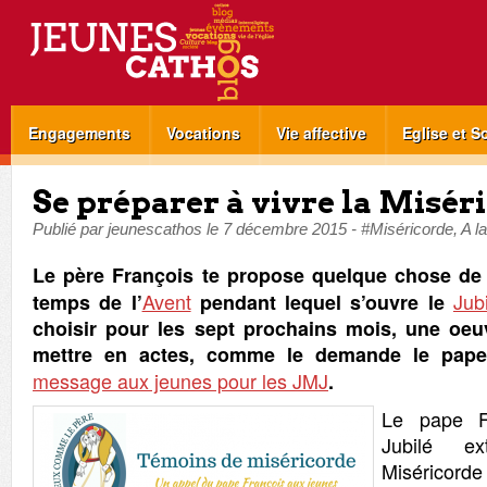
Engagements
Vocations
Vie affective
Eglise et S
Se préparer à vivre la Misér
Publié par
jeunescathos
le
7 décembre 2015
-
#Miséricorde
,
A l
Le père François te propose quelque chose de 
Avent
Jub
temps de l’
pendant lequel s’ouvre le
choisir pour les sept prochains mois, une oeu
mettre en actes, comme le demande le pape
message aux jeunes pour les JMJ
.
Le pape Fr
Jubilé ex
Miséricor