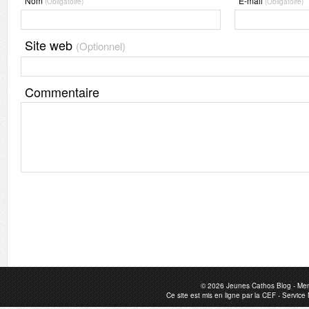
Nom
E-mail
(Obligatoire)
(Obligatoire)
Site web
(Optionnel)
Commentaire
© 2026
Jeunes Cathos Blog
-
Men
Ce site est mis en ligne par la
CEF
-
Service 