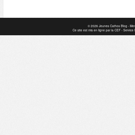
© 2026
Jeunes Cathos Blog
-
Men
Ce site est mis en ligne par la
CEF
-
Service 