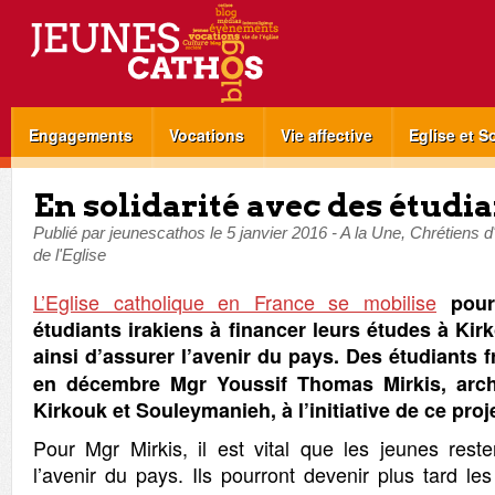
Engagements
Vocations
Vie affective
Eglise et S
En solidarité avec des étudia
Publié par
jeunescathos
le
5 janvier 2016
-
A la Une
,
Chrétiens d
de l'Eglise
L’Eglise catholique en France se mobilise
pour
étudiants irakiens à financer leurs études à Kir
ainsi d’assurer l’avenir du pays. Des étudiants 
en décembre Mgr
Youssif Thomas Mirkis, arc
Kirkouk et Souleymanieh, à l’initiative de ce proje
Pour Mgr Mirkis, il est vital que les jeunes rest
l’avenir du pays. Ils pourront devenir plus tard le