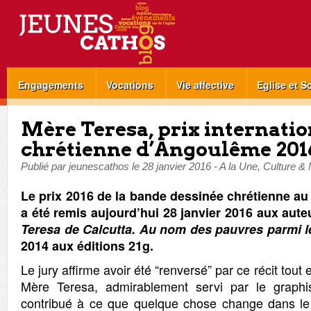
Engagements
Vocations
Vie affective
Eglise et S
Mère Teresa, prix internatio
chrétienne d’Angoulême 201
Publié par
jeunescathos
le
28 janvier 2016
-
A la Une
,
Culture &
Le prix 2016 de la bande dessinée chrétienne au
a été remis aujourd’hui 28 janvier 2016 aux aut
Teresa de Calcutta. Au nom des pauvres parmi l
2014 aux éditions 21g.
Le jury affirme avoir été “renversé” par ce récit tout
Mère Teresa, admirablement servi par le graph
contribué à ce que quelque chose change dans l