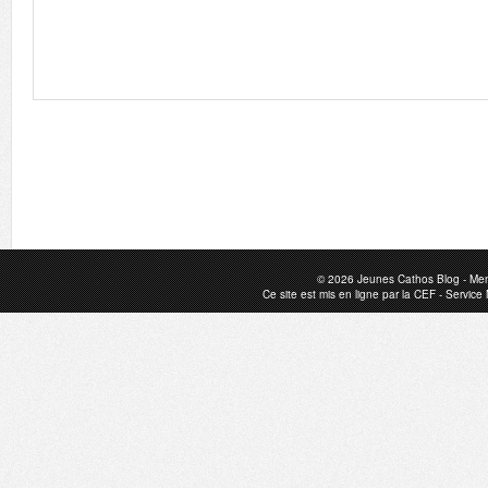
© 2026
Jeunes Cathos Blog
-
Men
Ce site est mis en ligne par la
CEF
-
Service 