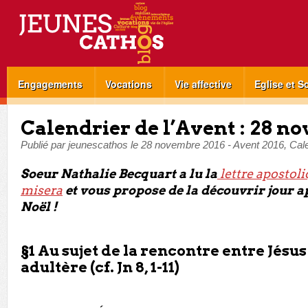
Engagements
Vocations
Vie affective
Eglise et S
Calendrier de l’Avent : 28 n
Publié par
jeunescathos
le
28 novembre 2016
-
Avent 2016
,
Cale
Soeur Nathalie Becquart a lu la
lettre apostoli
misera
et vous propose de la découvrir jour a
Noël !
§1 Au sujet de la rencontre entre Jésu
adultère (cf. Jn 8, 1-11
)