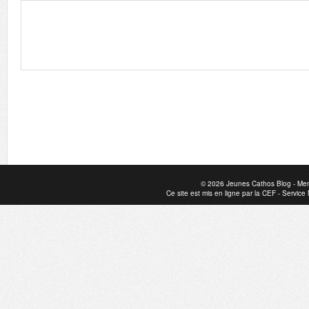
© 2026
Jeunes Cathos Blog
-
Men
Ce site est mis en ligne par la
CEF
-
Service 