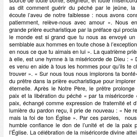
source de toute bonté, Seigneur, et toute miséricord
as dit comment guérir du péché par le jeûne, la 
écoute l’aveu de notre faiblesse : nous avons con
patiemment, relève-nous avec amour ».
Nous en
grande prière eucharistique par la préface qui proc
le monde est si grand que tu nous as envoyé un s
semblable aux hommes en toute chose à l’exception 
en nous ce que tu aimais en lui ».
La quatrième priè
à elle, est une hymne à la miséricorde de Dieu : « 
es venu en aide à tous les hommes pour qu’ils te c
trouver ». « Sur nous tous nous implorons ta bonté
du prêtre dans la prière eucharistique pour implorer l
éternelle. Après le Notre Père, le prêtre prolonge 
paix et la libération du péché « par ta miséricorde 
paix, échangé comme expression de fraternité et d
lumière du pardon reçu, il prie de nouveau : « Ne 
mais la foi de ton Église ».
Par ces paroles, nou
humble confiance le don de l’unité et de la paix 
l’Église. La célébration de la miséricorde divine at