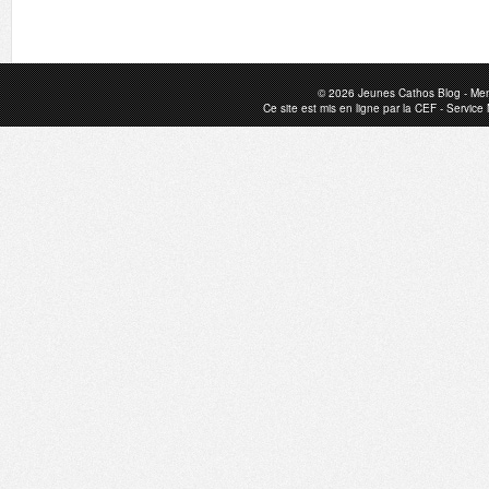
© 2026
Jeunes Cathos Blog
-
Men
Ce site est mis en ligne par la
CEF
-
Service 