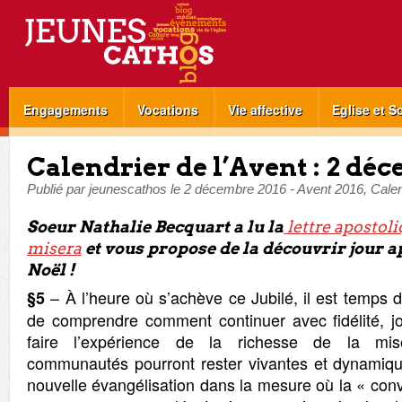
Engagements
Vocations
Vie affective
Eglise et S
Calendrier de l’Avent : 2 dé
Publié par
jeunescathos
le
2 décembre 2016
-
Avent 2016
,
Calen
Soeur Nathalie Becquart a lu la
lettre apostoli
misera
et vous propose de la découvrir jour a
Noël !
– À l’heure où s’achève ce Jubilé, il est temps 
§5
de comprendre comment continuer avec fidélité, j
faire l’expérience de la richesse de la mis
communautés pourront rester vivantes et dynamiqu
nouvelle évangélisation dans la mesure où la « con