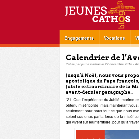
Engagements
Vocations
V
Calendrier de l’Av
Publié par
jeunescathos
le
22 décembre 2016
-
Av
Jusqu’à Noël, nous vous propo
apostolique du Pape François
Jubilé extraordinaire de la Mi
avant-dernier paragraphe…
“21. Que l’expérience du Jubilé imprime en
obtenu miséricorde, mais maintenant vous 
seulement pour nous tout ce que nous avons
soient soutenus par la force de la miséri
qui vivent sur leur territoire, pour qu’à tr