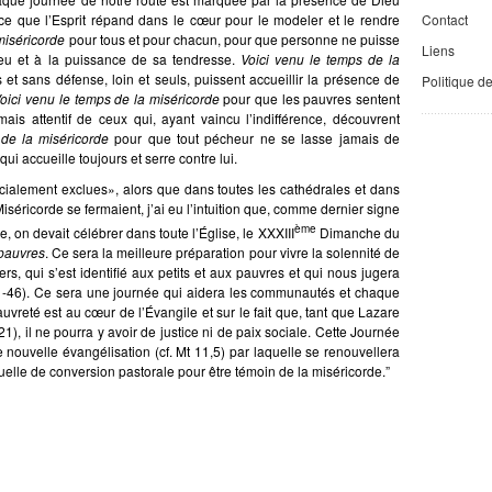
Contact
ce que l’Esprit répand dans le cœur pour le modeler et le rendre
 miséricorde
pour tous et pour chacun, pour que personne ne puisse
Liens
ieu et à la puissance de sa tendresse.
Voici venu le temps de la
 et sans défense, loin et seuls, puissent accueillir la présence de
Politique d
oici venu le temps de la miséricorde
pour que les pauvres sentent
is attentif de ceux qui, ayant vaincu l’indifférence, découvrent
 de la miséricorde
pour que tout pécheur ne se lasse jamais de
i accueille toujours et serre contre lui.
cialement exclues», alors que dans toutes les cathédrales et dans
séricorde se fermaient, j’ai eu l’intuition que, comme dernier signe
ème
, on devait célébrer dans toute l’Église, le XXXIII
Dimanche du
pauvres
. Ce sera la meilleure préparation pour vivre la solennité de
rs, qui s’est identifié aux petits et aux pauvres et qui nous jugera
-46). Ce sera une journée qui aidera les communautés et chaque
auvreté est au cœur de l’Évangile et sur le fait que, tant que Lazare
1), il ne pourra y avoir de justice ni de paix sociale. Cette Journée
 nouvelle évangélisation (cf. Mt 11,5) par laquelle se renouvellera
nuelle de conversion pastorale pour être témoin de la miséricorde.”