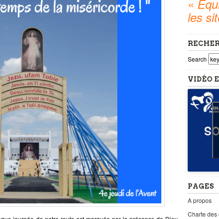
«
Equi
les si
RECHE
Search
VIDÉO E
PAGES
A propos
Charte des
aque journée de notre route est marquée par la présence de Dieu