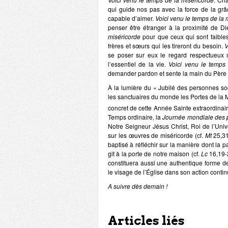
qui guide nos pas avec la force de la grâ
capable d’aimer.
Voici venu le temps de la
penser être étranger à la proximité de D
miséricorde
pour que ceux qui sont faibles
frères et sœurs qui les tireront du besoin.
V
se poser sur eux le regard respectueux ma
l’essentiel de la vie.
Voici venu le temps
demander pardon et sente la main du Père qu
À la lumière du « Jubilé des personnes so
les sanctuaires du monde les Portes de la Mi
concret de cette Année Sainte extraordinaire
Temps ordinaire, la
Journée mondiale des 
Notre Seigneur Jésus Christ, Roi de l’Unive
sur les œuvres de miséricorde (cf.
Mt
25,31
baptisé à réfléchir sur la manière dont la p
git à la porte de notre maison (cf.
Lc
16,19-2
constituera aussi une authentique forme de
le visage de l’Église dans son action conti
A suivre dès demain !
Articles liés