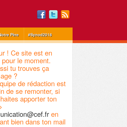
Notre Père
#Synod2018
r ! Ce site est en
 pour le moment.
ssi tu trouves ça
age ?
quipe de rédaction est
in de se remonter, si
haites apporter ton
>
nication@cef.fr
en
ant bien dans ton mail