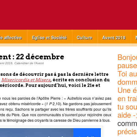
ie affective
Eglise et Société
Culture
Avent 2018
Bonjou
ent : 22 décembre
pause
ent 2016
,
Calendrier de l'Avent
Toi au
sons de découvrir pas à pas la dernière lettre
domm
,
Misericordia et Misera
,
écrite en conclusion du
séricorde. Pour aujourd’hui, voici le 21e et
Une é
en tra
 nous les paroles de l’Apôtre Pierre : « Autrefois vous n’aviez pas
avez obtenu miséricorde » (
1 P
2,10). Ne gardons pas jalousement
tu sou
 reçu. Sachons le partager avec les frères souffrants pour qu’ils
aide -
corde du Père. Que nos communautés s’ouvrent pour rejoindre ceux
avers le témoignage des croyants la caresse de Dieu parvienne à tous.
commu
précis