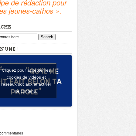
pe de rédaction pour
tes jeunes-cathos ».
RCHE
Search
N UNE !
Cliquez pour accepter les
cookies de vidéos et
réseaux sociaux et activer
ce contenu.
 commentaires