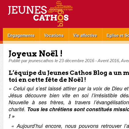
Engagements
Vocations
Vie affective
Eglise et S
Joyeux Noël !
Publié par
jeunescathos
le
23 décembre 2016
-
Avent 2016
,
Aven
L’équipe du Jeunes Cathos Blog a un 
toi en cette fête de Noël !
« Celui qui s’est laissé attirer par la voix de Dieu et
Jésus découvre bien vite en soi l’irrésistible dé
Nouvelle à ses frères, à travers l’évangélisatio
charité.
Tous les chrétiens sont constitués missi
! »
« Aujourd’hui encore, nous pouvons retrouver l’