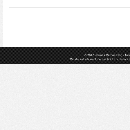
© 2026
Jeunes Cathos Blog
-
Men
Ce site est mis en ligne par la
CEF
-
Service 