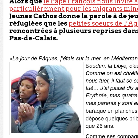
Alors que
le Pape François nous invite à
particulièrement pour les migrants min
Jeunes Cathos donne la parole à de j
réfugiées que les
petites soeurs de l’A
rencontrées à plusieurs reprises dan
Pas-de-Calais.
«
Le jour de Pâques, j’étais sur la mer, en Méditerra
Soudan, la Libye, c’e
Comme on est chréti
nous tuer, il faut se 
tué… J’ai passé dix 
Erythrée, mes quatre
mes parents y sont 
baraque en planches
dépose quelques bribe
que 26 ans.
Comme ses compagne