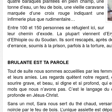
quatre baraques plantées en plein champ, une
tonne d’eau, un feu de bois, une vieille caravane
marquée d’une croix rouge indiquant une
infirmerie plus que rudimentaire…
Entre 100 et 150 personnes se réfugient ici, sur
leur chemin d’exode. La plupart viennent d’Er
d’Ethiopie ou du Soudan. Ils sont rescapés, après 
d’errance, soumis à la prison, parfois à la torture, 
B
R
U
L
A
N
T
E EST TA
P
A
R
O
L
E
Tout de suite nous sommes accueillies par les fe
et leurs amies. Les regards quêtent notre regard, 
sourire grave, et beau, si digne et si profond, qui 
mots que nous n’avons pas. C’est le langage d
profonde en Jésus-Christ.
Sans un mot, Sara nous sert du thé chaud, versant 
noircie par le feu de bois. L’unique assiette est dépo