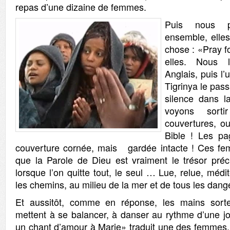
repas d’une dizaine de femmes.
Puis nous p
ensemble, elles
chose : «Pray fo
elles. Nous l
Anglais, puis l’
Tigrinya le pass
silence dans l
voyons sort
couvertures, o
Bible ! Les pag
couverture cornée, mais gardée intacte ! Ces f
que la Parole de Dieu est vraiment le trésor pré
lorsque l’on quitte tout, le seul … Lue, relue, médi
les chemins, au milieu de la mer et de tous les dang
Et aussitôt, comme en réponse, les mains sort
mettent à se balancer, à danser au rythme d’une j
un chant d’amour à Marie» traduit une des femmes. 