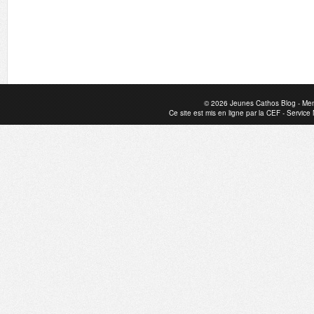
© 2026
Jeunes Cathos Blog
-
Men
Ce site est mis en ligne par la
CEF
-
Service 