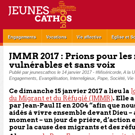
Engagements
Vocations
Vie affective
Eglise et S
JMMR 2017 : Prions pour les
vulnérables et sans voix
Publié par
jeunescathos
le
14 janvier 2017
-
#Miséricorde
,
A la 
Engagements
,
Evangélisation
,
Interreligieux
,
Pape
,
Société
,
Vie 
Ce dimanche 15 janvier 2017 a lieu la
J
du Migrant et du Réfugié (JMMR)
. Elle 
par Jean-Paul II en 2004 “afin que nou
aidés à vivre ensemble devant Dieu 
moment – un jour de prière, d’action e
pour la cause des migrants et des réfu