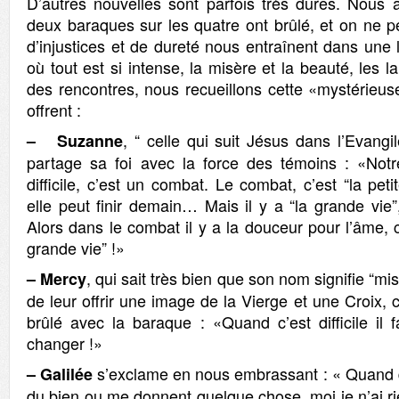
D’autres nouvelles sont parfois très dures. Nous 
deux baraques sur les quatre ont brûlé, et on ne p
d’injustices et de dureté nous entraînent dans une l
où tout est si intense, la misère et la beauté, les l
des rencontres, nous recueillons cette «mystérieus
offrent :
, “ celle qui suit Jésus dans l’Evangil
– Suzanne
partage sa foi avec la force des témoins : «Notr
difficile, c’est un combat. Le combat, c’est “la petit
elle peut finir demain… Mais il y a “la grande vie”,
Alors dans le combat il y a la douceur pour l’âme, c
grande vie” !»
, qui sait très bien que son nom signifie “mi
– Mercy
de leur offrir une image de la Vierge et une Croix, c
brûlé avec la baraque : «Quand c’est difficile il f
changer !»
s’exclame en nous embrassant : « Quand 
–
Galilée
du bien ou me donnent quelque chose, moi je n’ai rie