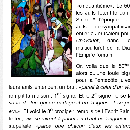
«cinquantième». Le 50
les Juifs fêtent le do
Sinaï. A l’époque du 
Juifs et de sympathis
entier à Jérusalem pour
, dans le
Chavouot
multiculturel de la D
l’Empire romain.
èm
Or, voilà que le 50
alors qu’une foule big
pour la Pentecôte juive
leurs amis entendent un bruit
«pareil à celui d’un v
er
è
remplit la maison : 1
signe. Et le 2
signe ne se f
sorte de feu qui se partageait en langues et se p
è
. Et voici le 3
prodige : remplis de l’Esprit Saint
eux»
le feu,
.
«ils se mirent à parler en d’autres langues»
stupéfaite
«parce que chacun d’eux les entend