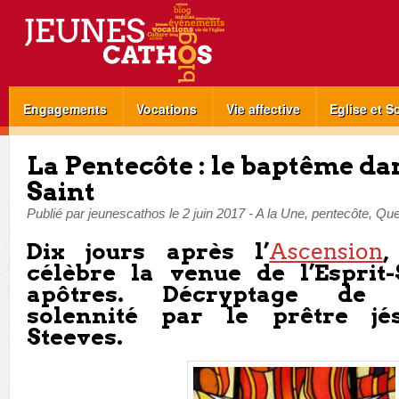
Engagements
Vocations
Vie affective
Eglise et S
La Pentecôte : le baptême dan
Saint
Publié par
jeunescathos
le
2 juin 2017
-
A la Une
,
pentecôte
,
Que
Dix jours après l’
Ascension
célèbre la venue de l’Esprit-
apôtres. Décryptage de 
solennité par le prêtre jés
Steeves.