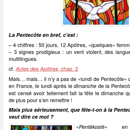
La Pentecôte en bref, c’est :
– 4 chiffres : 50 jours, 12 Apôtres, «quelques» femme
– 3 signes prodigieux : un vent violent, des langu
multilingues.
cf.
, chap. 2
Actes des Apôtres
Mais… mais… il n’y a pas de «lundi de Pentecôte» d
en France, le lundi après le
de la Pentecôt
dimanche
est censé avoir tellement fait la fête le dimanche q
de plus pour s’en remettre !
Mais plus sérieusement, que fête-t-on à la Pente
veut dire ce mot ?
en g
«Pentêkostê»