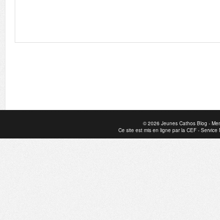
© 2026
Jeunes Cathos Blog
-
Men
Ce site est mis en ligne par la
CEF
-
Service 