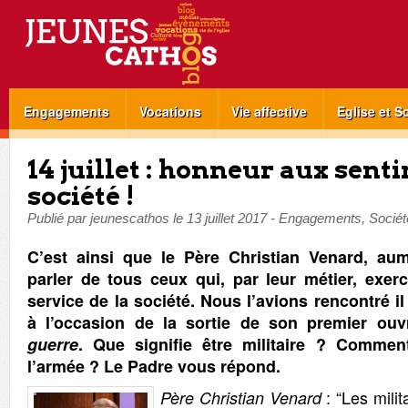
Engagements
Vocations
Vie affective
Eglise et S
14 juillet : honneur aux senti
société !
Publié par
jeunescathos
le
13 juillet 2017
-
Engagements
,
Sociét
C’est ainsi que le Père Christian Venard, aum
parler de tous ceux qui, par leur métier, exer
service de la société. Nous l’avions rencontré i
à l’occasion de la sortie de son premier ou
guerre
. Que signifie être militaire ? Commen
l’armée ? Le Padre vous répond.
: “Les milit
Père Christian Venard