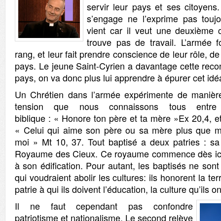
servir leur pays et ses citoyen
s’engage ne l’exprime pas toujo
vient car il veut une deuxième 
trouve pas de travail. L’armé
rang, et leur fait prendre conscience de leur rôle, de 
pays. Le jeune Saint-Cyrien a davantage cette rec
pays, on va donc plus lui apprendre à épurer cet idéa
Un Chrétien dans l’armée expérimente de manière 
tension que nous connaissons tous entr
biblique : « Honore ton père et ta mère »Ex 20,4, e
« Celui qui aime son père ou sa mère plus que mo
moi » Mt 10, 37. Tout baptisé a deux patries : sa p
Royaume des Cieux. Ce royaume commence dès ici 
à son édification. Pour autant, les baptisés ne sont
qui voudraient abolir les cultures: ils honorent la ter
patrie à qui ils doivent l’éducation, la culture qu’ils o
Il ne faut cependant pas confondre
patriotisme et nationalisme. Le second relève