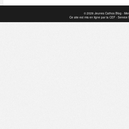
© 2026
Jeunes Cathos Blog
-
Men
Ce site est mis en ligne par la
CEF
-
Service 