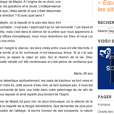
«
Equi
bbaye de Maylis
. À l’origine de ce choix, une
r les questions et le doute. L’indépendance
les si
 que j’étais adulte et que c’était désormais
 direction ?
Et
avec quel sens ?
ylis, où la beauté et la paix des lieux font
RECHE
e portable ; c’est avec l’esprit saint qu’on est connecté ! Les topos et
Search
ls, mais c’est dans le silence de la prière que nous apprenons à
s offices monastiques,
nous nous recentrons sur Dieu
et nous Lui
 nos choix.
VIDÉO E
et, malgré le silence, les liens créés entre nous ont été très forts. Il
a bonté et la foi lumineuse m’ont beaucoup émue. Si je n’ai pas
ons, je repars le cœur en paix.
Sur le chemin de la vie, Dieu
cette retraite ont été nombreuses et c’est pleine de confiance que
Marie, 26 ans
 désertique spirituellement, les oasis de fraîcheur se font rares et
oir notre foi, cette source d’eau vive, se tarir quelque peu. Il nous est
ecommandé de
faire une halte
dans notre pèlerinage de vie afin de
ous reposer
et ainsi
repartir plus brûlant de l’Esprit
.
PAGES
e de Maylis fut pour moi ce doux bivouaque, où le silence de la
A propos
 à la majesté de la liturgie bénédictine. Que demander de plus pour
e
cadre de l’abbaye
, la
bonne humeur
de ses occupants, la
nature
Charte des