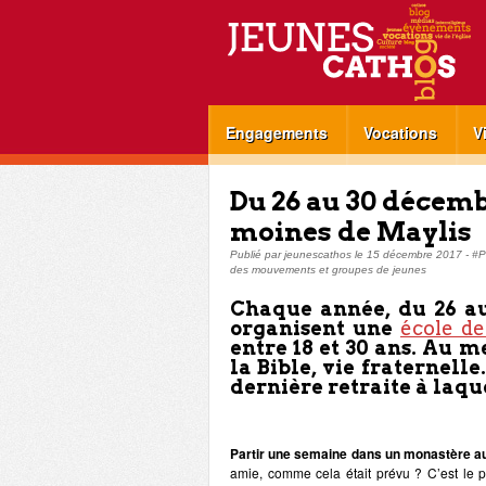
Engagements
Vocations
V
Du 26 au 30 décembr
moines de Maylis
Publié par
jeunescathos
le
15 décembre 2017
-
#P
des mouvements et groupes de jeunes
Chaque année,
du 26 a
organisent une
école de
entre 18 et 30 ans.
Au m
la
Bible
, vie fraternell
dernière retraite à laque
Partir une semaine dans un monastère au 
amie, comme cela était prévu ? C’est le par