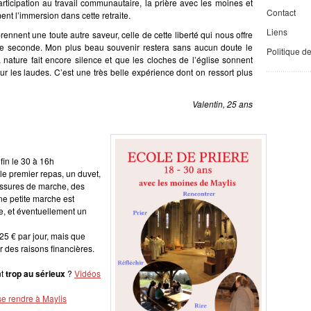
rticipation au
travail communautaire
, la
prière avec les moines
et
Contact
nt l’immersion dans cette retraite.
Liens
 prennent une toute autre saveur, celle de cette liberté qui nous offre
e seconde. Mon plus beau souvenir restera sans aucun doute le
Politique d
a nature fait encore silence et que les cloches de l’église sonnent
jour les laudes. C’est une
très belle expérience dont on ressort plus
Valentin, 25 ans
fin le 30 à 16h
le premier repas, un duvet,
aussures de marche, des
ne petite marche est
re, et éventuellement un
25 € par jour, mais que
des raisons financières.
nt
trop au sérieux
?
Vidéos
se rendre à Maylis