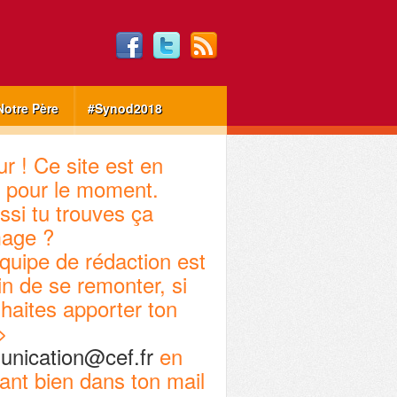
Notre Père
#Synod2018
r ! Ce site est en
 pour le moment.
ssi tu trouves ça
age ?
quipe de rédaction est
in de se remonter, si
haites apporter ton
>
nication@cef.fr
en
ant bien dans ton mail