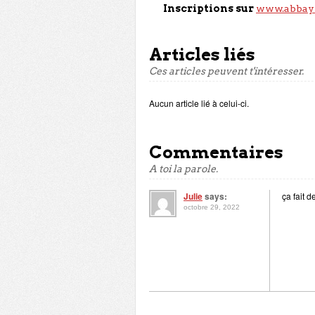
Inscriptions sur
www.abbaye
Articles liés
Ces articles peuvent t'intéresser.
Aucun article lié à celui-ci.
Commentaires
A toi la parole.
Julie
says:
ça fait 
octobre 29, 2022