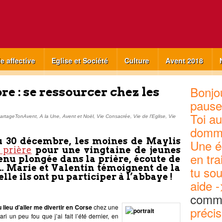
ie affective
Eglise et Société
Culture
Avent 2018
Bonjou
e : se ressourcer chez les
pause
Toi au
artageTonAvent
,
A la Une
,
Avent et Noël
,
Vie Consacrée
,
Vie de l'Eglise
,
Vie
domm
u 30 décembre
, les moines de Maylis
Une é
 prière
pour une vingtaine de jeunes
en tra
enu
plongée dans la
prière,
écoute de
e… Marie et Valentin témoignent de la
tu sou
lle ils ont pu participer à l’abbaye !
aide -
commu
lieu d’aller me divertir en Corse
chez une
précis
i un peu fou que j’ai fait l’été dernier, en