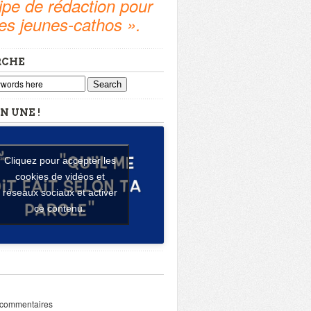
pe de rédaction pour
tes jeunes-cathos ».
RCHE
Search
N UNE !
Cliquez pour accepter les
cookies de vidéos et
réseaux sociaux et activer
ce contenu.
 commentaires