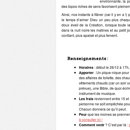
environnante, la pa
des
topos
riches de sens favorisent pleineme
Ainsi, nos instants à flâner (car il y en a !)
le temps d’aimer Dieu un peu plus chaqu
doux éveil de la Création, lorsque toute l
dans la nuit noire les matines et au petit 
confiant, plus apaisé et plus fervent
.
Renseignements :
Horaires
: début le 26/12 à 17h, 
Apporter
: Un pique-nique pour 
des affaires de toilette, des ch
vêtements chauds (car un soir u
prévue), une Bible, de quoi écri
instrument de musique.
Les frais
reviennent entre 15 et 
personne ne soit empêchée pour 
Chacun donnera ce qu’il peut.
Peur
que les moines se prenne
à consulter ici !
Comment venir
? C’est par là :