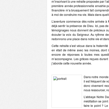
m’inscrivant à une retraite
proposée par l’a
première année professionnelle envahie pa
financière m’a brusquement fait comprendre
à moi de construire ma vie. Mais
dans quelle
L’aventure commence dès notre arrivée à Ma
déjà sentir la
présence de Dieu
. Ici, pas d
témoignages nous donnent de précieux outi
écouter la voix du Seigneur. Au rythme de
redonnons une place dans notre vie et dans
Cette retraite s’est vécue dans la
fraternité
en était de même avec les moines, dont l
encore de réponses à toutes mes questi
m’accompagne
. Les grâces reçues durant 
j’aborde cette nouvelle année.
Dans notre monde si
il est fréquent de v
donc vivement r
nous ressourcer
,
n
L’abbaye Notre Dam
méditation se joint
faire le point ? L