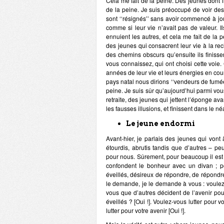
Cela me fait de la peine. Des jeunes dont il
de la peine. Je suis préoccupé de voir des
sont ‘‘résignés’’ sans avoir commencé à jou
comme si leur vie n’avait pas de valeur.
ennuient les autres, et cela me fait de la p
des jeunes qui consacrent leur vie à la rech
des chemins obscurs qu’ensuite ils finiss
vous connaissez, qui ont choisi cette voie. 
années de leur vie et leurs énergies en cou
pays natal nous dirions ‘‘vendeurs de fumée
peine. Je suis sûr qu’aujourd’hui parmi vous 
retraite, des jeunes qui jettent l’éponge ava
les fausses illusions, et finissent dans le né
Le jeune endormi
Avant-hier, je parlais des jeunes qui vont 
étourdis, abrutis tandis que d’autres – peu
pour nous. Sûrement, pour beaucoup il est p
confondent le bonheur avec un divan ; p
éveillés, désireux de répondre, de répondre
le demande, je le demande à vous : voulez-
vous que d’autres décident de l’avenir pour
éveillés ? [Oui !]. Voulez-vous lutter pour 
lutter pour votre avenir [Oui !].