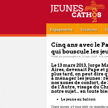
Engagements
Vocations
V
Cinq ans avec le Pa
qui bouscule les je
Publié par
jeunescathos
le
13 mars 2018
-
A la Un
Le 13 mars 2013, Jorge 
Aires, devenait Pape et 
plus tard, on peut dire 
à ménager les jeunes : ré
nos zones de confort, de 
de l’Autre, visage du Chr
notre sujet… en toute bie
Le jeune au balcon
Chers jeunes, s’il vous plaît, ne regardez 