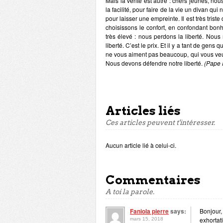
Mais la vérité est autre : chers jeunes, n
la facilité, pour faire de la vie un divan 
pour laisser une empreinte. Il est très tris
choisissons le confort, en confondant bon
très élevé : nous perdons la liberté. Nou
liberté. C’est le prix. Et il y a tant de gens 
ne vous aiment pas beaucoup, qui vous veule
Nous devons défendre notre liberté.
(Pape 
Articles liés
Ces articles peuvent t'intéresser.
Aucun article lié à celui-ci.
Commentaires
A toi la parole.
Faniola pierre
says:
Bonjour,
exhortat
mars 15, 2018