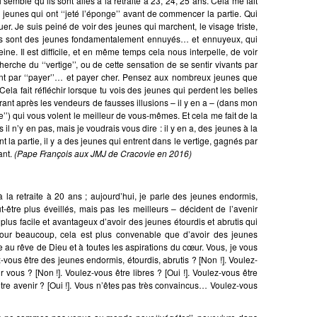
 semble qu’ils sont allés à la retraite à 23, 24, 25 ans. Cela me fait
 jeunes qui ont ‘‘jeté l’éponge’’ avant de commencer la partie. Qui
er. Je suis peiné de voir des jeunes qui marchent, le visage triste,
 Ils sont des jeunes fondamentalement ennuyés… et ennuyeux, qui
eine. Il est difficile, et en même temps cela nous interpelle, de voir
erche du ‘‘vertige’’, ou de cette sensation de se sentir vivants par
ent par ‘‘payer’’… et payer cher. Pensez aux nombreux jeunes que
Cela fait réfléchir lorsque tu vois des jeunes qui perdent les belles
rant après les vendeurs de fausses illusions – il y en a – (dans mon
’’) qui vous volent le meilleur de vous-mêmes. Et cela me fait de la
il n’y en pas, mais je voudrais vous dire : il y en a, des jeunes à la
nt la partie, il y a des jeunes qui entrent dans le vertige, gagnés par
ant.
(Pape François aux JMJ de Cracovie en 2016)
à la retraite à 20 ans ; aujourd’hui, je parle des jeunes endormis,
t-être plus éveillés, mais pas les meilleurs – décident de l’avenir
lus facile et avantageux d’avoir des jeunes étourdis et abrutis qui
our beaucoup, cela est plus convenable que d’avoir des jeunes
 au rêve de Dieu et à toutes les aspirations du cœur. Vous, je vous
vous être des jeunes endormis, étourdis, abrutis ? [Non !]. Voulez-
 vous ? [Non !]. Voulez-vous être libres ? [Oui !]. Voulez-vous être
votre avenir ? [Oui !]. Vous n’êtes pas très convaincus… Voulez-vous