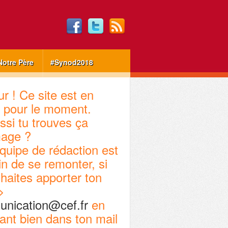
Notre Père
#Synod2018
r ! Ce site est en
 pour le moment.
ssi tu trouves ça
age ?
quipe de rédaction est
in de se remonter, si
haites apporter ton
>
nication@cef.fr
en
ant bien dans ton mail