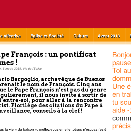
ie affective
Eglise et Société
Culture
Avent 2018
Bonjou
pe François : un pontificat
pause
unes !
Toi au
e
,
Synode 2018
,
Vie de l'Eglise
domm
Mario Bergoglio, archevêque de Buenos
Une é
prenait le nom de François. Cinq ans
que le Pape François n’est pas du genre
en tra
gulièrement, il nous invite à sortir de
tu sou
l’entre-soi, pour aller à la rencontre
ist. Florilège des citations du Pape à
aide -
nveillance, conseils à la clef !
commu
précis
pas la vie « du balcon », mettez-vous en elle, Jésus n’est pas resté