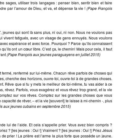
 sages, utiliser trois langages : penser bien, sentir bien et faire
ndre par l’amour de Dieu, et va, et dépense ta vie !
(Pape François
’, jeunes qui sont là sans plus, ni oui, ni non. Nous ne voulons pas
qui vivent fatigués, avec un visage de gens ennuyés. Nous voulons
avec espérance et avec force. Pourquoi ? Parce qu’ils connaissent
qu’ils ont un cœur libre. C’est ça, le chemin! Mais pour cela, il faut
urant
(Pape François aux jeunes paraguayens en juillet 2015)
t fermé, renfermé sur lui-même. Chacun rêve parfois de choses qui
les, cherche des horizons, ouvre-toi, ouvre-toi à de grandes choses.
nt. Rêve que si tu y mets le meilleur de toi-même, tu vas aider à ce
s, rêvez. Parfois, vous exagérez et vous rêvez trop grand, et la vie
 Comptez sur vos rêves. Comptez sur les grandes choses que vous
 capacité de rêver, – et la vie [souvent] te laisse à mi-chemin -, plus
is aux jeunes cubains en septembre 2015)
e lui de l’aide. Et cela s’appelle prier. Vous avez bien compris ?
iez ? [les jeunes : Oui !] Vraiment ? [les jeunes : Oui !] Priez Jésus
 de prier ! La prière est l’arme la plus forte que possède un jeune.