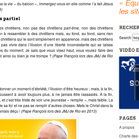
«
Equi
as la vie « du balcon », immergez-vous en elle comme l’a fait Jésus
les si
3)
s partiel
es chrétiens, non pas des chrétiens
part-time
, non des chrétiens
RECHE
on à ressembler à des chrétiens mais, au fond, au fond, sans rien
Search
s chrétiens qui le sont simplement en apparence, mais des chrétiens
as vivre dans l’illusion d’une liberté inconsistante qui se laisse
es du moment. Je sais que vous visez haut, vous voulez faire des
VIDÉO E
est ainsi ou bien je me trompe ?
(Pape François lors des JMJ de Rio
donner un moment d’ébriété, l’illusion d’être heureux ; mais, à la fin,
ssent à avoir toujours plus, à ne jamais être rassasiés. À la fin,
t c’est très triste de voir une jeunesse « remplie », mais faible. La
 de sa foi et ne pas se remplir d’autres choses. Mets le Christ dans ta
jamais déçu !
(Pape François lors des JMJ de Rio en 2013)
PAGES
A propos
Charte des