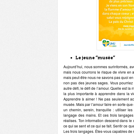
Le jeune “musée”
Aujourd’hui, nous sommes surinformés, av
mais nous courrons le risque de vivre en 
mais peut-être nous ne savons pas quoi en 
non pas des jeunes sages. Vous pourriez 
autre défi, le défi de l’amour. Quelle est la 
la plus importante à apprendre dans la vi
Apprendre à aimer ! Ne pas seulement acc
musée. Mais par l’amour faire en sorte que 
un chemin, serein, tranquille : utiliser le
langage des mains. Et ces trois langages
réalises. Ton information descend dans le 
ce qui se sent et ce qui se fait. Sentir ce qu
Les trois langages. Êtes-vous capables de 