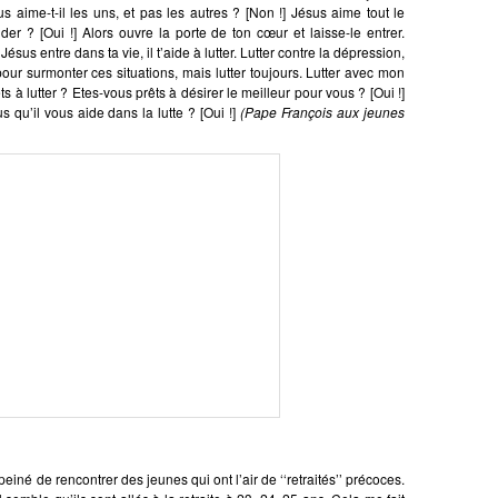
aime-t-il les uns, et pas les autres ? [Non !] Jésus aime tout le
der ? [Oui !] Alors ouvre la porte de ton cœur et laisse-le entrer.
sus entre dans ta vie, il t’aide à lutter. Lutter contre la dépression,
our surmonter ces situations, mais lutter toujours. Lutter avec mon
ts à lutter ? Etes-vous prêts à désirer le meilleur pour vous ? [Oui !]
 qu’il vous aide dans la lutte ? [Oui !]
(Pape François aux jeunes
einé de rencontrer des jeunes qui ont l’air de ‘‘retraités’’ précoces.