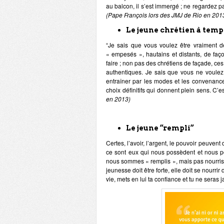
au balcon, il s’est immergé ; ne regardez p
(Pape François lors des JMJ de Rio en 201
Le jeune chrétien à temp
“Je sais que vous voulez être vraiment d
« empesés », hautains et distants, de faç
faire ; non pas des chrétiens de façade, ce
authentiques. Je sais que vous ne voulez p
entraîner par les modes et les convenanc
choix définitifs qui donnent plein sens. C’
en 2013)
Le jeune “rempli”
Certes, l’avoir, l’argent, le pouvoir peuvent 
ce sont eux qui nous possèdent et nous pou
nous sommes « remplis », mais pas nourris, e
jeunesse doit être forte, elle doit se nourrir
vie, mets en lui ta confiance et tu ne seras 