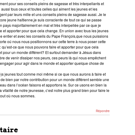
ment pour ses conseils pleins de sagesse et très interpellants et
 aussi tous ceux et toutes celles qui aiment les jeunes et les
ent par leurs mille et uns conseils pleins de sagesse aussi. Je le
core jeune haïtienne,je suis consciente de tout ce qui se passe
 pays majoritairement en mal et très interpellée par ce que je
re et apporter pour que cela change. En union avec tous les jeunes
 entier et avec les conseils du Pape François,que nous puissions
orte oú nous nous positionnons sur cette terre à nous poser cette
: qu’est-ce que nous pouvons faire et apporter pour que cela
t pour un monde différent? Et surtout demander à Jésus dans
ière de venir dissiper nos peurs, ces peurs là qui nous empêchent
engager pour agir dans le monde et apporter quelque chose de
)s jeunes tout comme moi même si ce que nous aurons à faire et
 de bien par notre contribution pour un monde différent semble une
’eau dans l’océan faisons et apportons le. Sur ce usons en bien la
la vitalité de notre jeunesse, c’est notre plus grand bien pour faire le
tout où nous sommes.
Répondre
taire