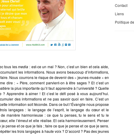
Contact
Liens
Politique d
ec tous les
media
: est-ce un mal ? Non, c’est un bien et cela aide,
accumulant les informations. Nous avons beaucoup d’informations,
faire. Nous courrons le risque de devenir des « jeunes-musée » en
me dire : « Père, comment parvient-on à être sages ? Et c’est un
matière la plus importante qu’il faut apprendre à l’université ? Quelle
e ? Apprendre à aimer ! Et c’est le défi posé à vous aujourd’hui.
umuler des informations et ne pas savoir quoi en faire. C’est un
cette information soit féconde. Dans ce but l’Évangile nous propose
s trois langages : le langage de l’esprit, le langage du cœur et le
 de manière harmonieuse : ce que tu penses, tu le sens et tu le
cœur, elle l’émeut et elle réalise. Et cela harmonieusement. Penser
e je pense et ce que je fais ; faire ce que je pense et ce que je sens.
répéter les trois langages à haute voix ? D’accord ? Pas des jeunes