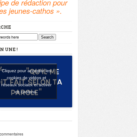
pe de rédaction pour
tes jeunes-cathos ».
RCHE
Search
N UNE !
Cliquez pour accepter les
cookies de vidéos et
réseaux sociaux et activer
ce contenu.
 commentaires