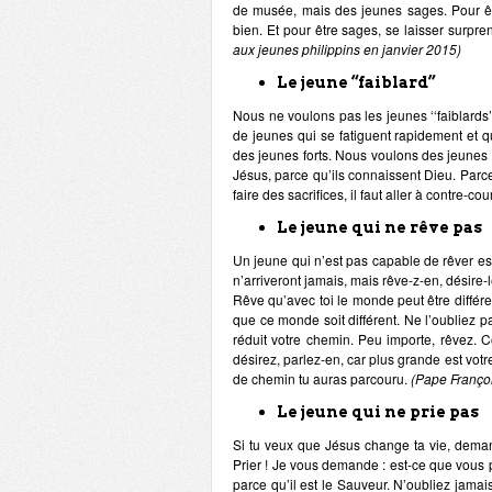
de musée, mais des jeunes sages. Pour être
bien. Et pour être sages, se laisser surpre
aux jeunes philippins en janvier 2015)
Le jeune “faiblard”
Nous ne voulons pas les jeunes ‘‘faiblards’
de jeunes qui se fatiguent rapidement et 
des jeunes forts. Nous voulons des jeunes 
Jésus, parce qu’ils connaissent Dieu. Parce 
faire des sacrifices, il faut aller à contre-co
Le jeune qui ne rêve pas
Un jeune qui n’est pas capable de rêver es
n’arriveront jamais, mais rêve-z-en, désire-
Rêve qu’avec toi le monde peut être différe
que ce monde soit différent. Ne l’oubliez pa
réduit votre chemin. Peu importe, rêvez.
désirez, parlez-en, car plus grande est votre
de chemin tu auras parcouru.
(Pape Franço
Le jeune qui ne prie pas
Si tu veux que Jésus change ta vie, demand
Prier ! Je vous demande : est-ce que vous pr
parce qu’il est le Sauveur. N’oubliez jamais