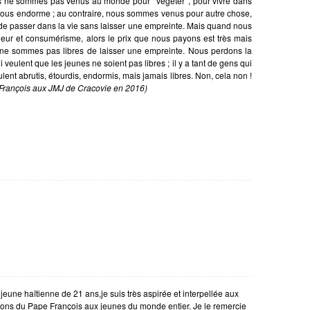
ous ne sommes pas venus au monde pour ‘‘végéter’’, pour vivre dans
qui nous endorme ; au contraire, nous sommes venus pour autre chose,
te de passer dans la vie sans laisser une empreinte. Mais quand nous
heur et consumérisme, alors le prix que nous payons est très mais
s ne sommes pas libres de laisser une empreinte. Nous perdons la
qui veulent que les jeunes ne soient pas libres ; il y a tant de gens qui
nt abrutis, étourdis, endormis, mais jamais libres. Non, cela non !
François aux JMJ de Cracovie en 2016)
 jeune haïtienne de 21 ans,je suis très aspirée et interpellée aux
ions du Pape François aux jeunes du monde entier. Je le remercie