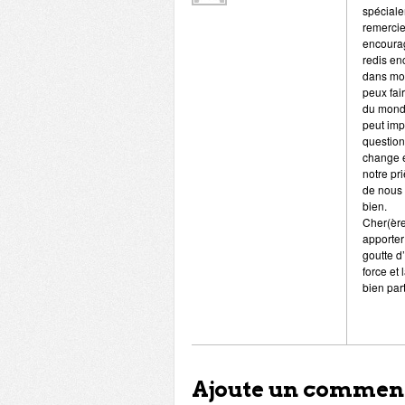
spéciale
remercie
encourag
redis en
dans mon
peux fai
du monde
peut imp
question
change e
notre pr
de nous 
bien.
Cher(ère
apporter
goutte d
force et 
bien par
Ajoute un commen