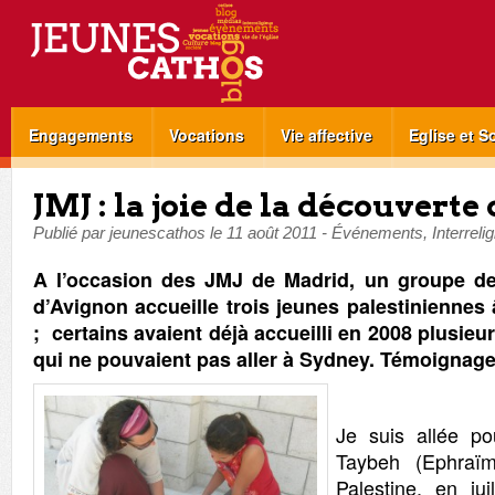
Engagements
Vocations
Vie affective
Eglise et S
JMJ : la joie de la découverte 
Publié par
jeunescathos
le
11 août 2011
-
Événements
,
Interreli
A l’occasion des JMJ de Madrid, un groupe d
d’Avignon accueille trois jeunes palestiniennes
; certains avaient déjà accueilli
en 2008 plusieur
qui ne pouvaient pas aller à Sydney. Témoignage
Je suis allée po
Taybeh (Ephraïm
Palestine, en ju