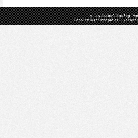
© 2026
Jeunes Cathos Blog
-
Men
Ce site est mis en ligne par la
CEF
-
Service 