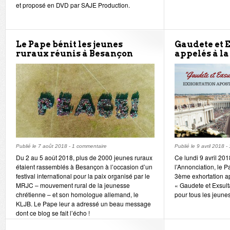
et proposé en DVD par SAJE Production.
Le Pape bénit les jeunes
Gaudete et E
ruraux réunis à Besançon
appelés à la 
Publié le
7 août 2018
-
1 commentaire
Publié le
9 avril 2018
-
Du 2 au 5 août 2018, plus de 2000 jeunes ruraux
Ce lundi 9 avril 201
étaient rassemblés à Besançon à l’occasion d’un
l’Annonciation, le P
festival international pour la paix organisé par le
3ème exhortation ap
MRJC – mouvement rural de la jeunesse
« Gaudete et Exsultat
chrétienne – et son homologue allemand, le
pour tous les jeune
KLJB. Le Pape leur a adressé un beau message
dont ce blog se fait l’écho !