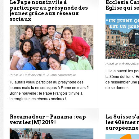
Le Pape nous invite à
Ecclesia Ca
participer au présynode des
Eglise qui se
jeunes grâce aux réseaux
sociaux
Publié le
9 février 2018
Lille a ouvert les p
Publié le
19 février 2018
-
Aucun commentaire
la 3ème édition d’E
Tu aurais voulu participer au présynode des
de rassembler une j
jeunes mais tu ne seras pas à Rome en mars ?
de se donner.
Bonne nouvelle : le Pape François t’invite à
interagir sur les réseaux sociaux !
Rocamadour – Panama : cap
La Suisse s’
vers les JMJ 2019 !
les 40èmes 
européennes