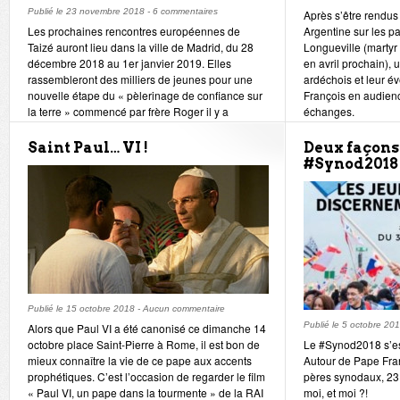
Publié le
23 novembre 2018
-
6 commentaires
Après s’être rendus
Les prochaines rencontres européennes de
Argentine sur les p
Taizé auront lieu dans la ville de Madrid, du 28
Longueville (martyr 
décembre 2018 au 1er janvier 2019. Elles
en avril prochain), 
rassembleront des milliers de jeunes pour une
ardéchois et leur é
nouvelle étape du « pèlerinage de confiance sur
François en audience
la terre » commencé par frère Roger il y a
échanges.
quarante ans.
Saint Paul… VI !
Deux façons 
#Synod2018
Publié le
15 octobre 2018
-
Aucun commentaire
Publié le
5 octobre 20
Alors que Paul VI a été canonisé ce dimanche 14
octobre place Saint-Pierre à Rome, il est bon de
Le #Synod2018 s’es
mieux connaître la vie de ce pape aux accents
Autour de Pape Fra
prophétiques. C’est l’occasion de regarder le film
pères synodaux, 23 
« Paul VI, un pape dans la tourmente » de la RAI
moi, et moi ?!