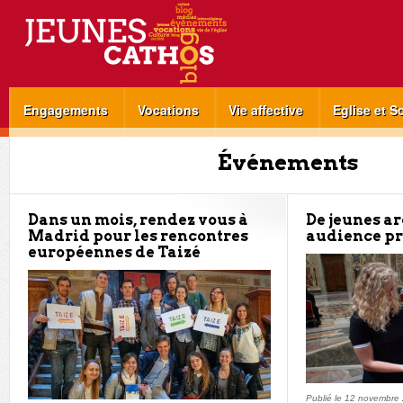
Engagements
Vocations
Vie affective
Eglise et S
Événements
Dans un mois, rendez vous à
De jeunes a
Madrid pour les rencontres
audience pr
européennes de Taizé
Publié le
12 novembre