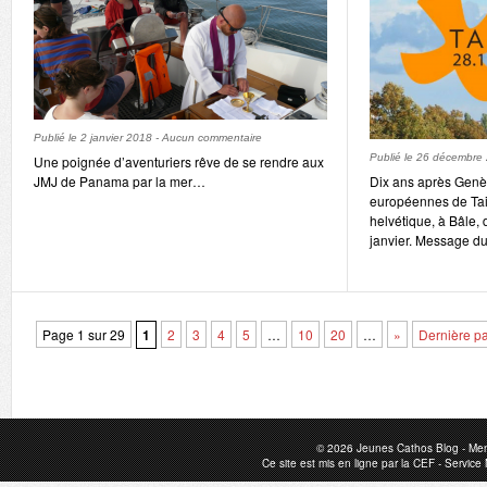
Publié le
2 janvier 2018
-
Aucun commentaire
Publié le
26 décembre
Une poignée d’aventuriers rêve de se rendre aux
JMJ de Panama par la mer…
Dix ans après Genèv
européennes de Taiz
helvétique, à Bâle,
janvier. Message du 
Page 1 sur 29
1
2
3
4
5
…
10
20
…
»
Dernière p
© 2026
Jeunes Cathos Blog
-
Men
Ce site est mis en ligne par la
CEF
-
Service 