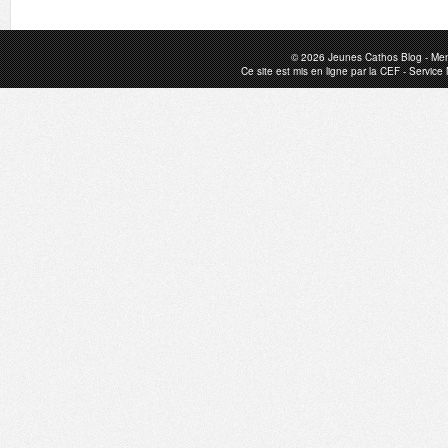
© 2026
Jeunes Cathos Blog
-
Men
Ce site est mis en ligne par la
CEF
-
Service 