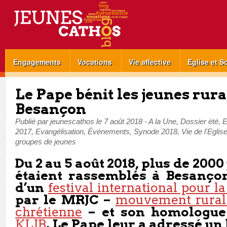
Engagements
Vocations
Vie affective
Eglise et S
Le Pape bénit les jeunes rur
Besançon
Publié par
jeunescathos
le
7 août 2018
-
A la Une
,
Dossier été
,
E
2017
,
Evangélisation
,
Événements
,
Synode 2018
,
Vie de l'Eglis
groupes de jeunes
Du 2 au 5 août 2018, plus de 200
étaient rassemblés à Besançon
d’un
festival international pour la
par le MRJC –
mouvement rural 
chrétienne
– et son homologue
KLJB
. Le Pape leur a adressé u