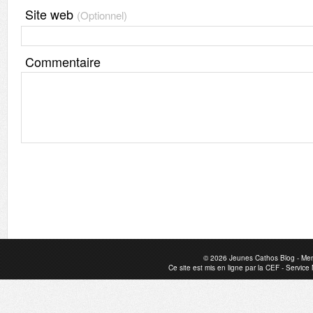
Site web
(Optionnel)
Commentaire
© 2026
Jeunes Cathos Blog
-
Men
Ce site est mis en ligne par la
CEF
-
Service 