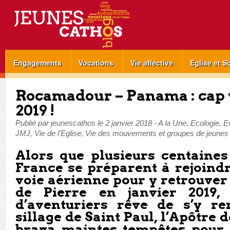
Engagements
Vocations
Vie affective
Eglise et S
Rocamadour – Panama : cap v
2019 !
Publié par
jeunescathos
le
2 janvier 2018
-
A la Une
,
Ecologie
,
E
JMJ
,
Vie de l'Eglise
,
Vie des mouvements et groupes de jeunes
Alors que plusieurs centaines
France se préparent à rejoind
voie aérienne pour y retrouver
de Pierre en janvier 2019,
d’aventuriers rêve de s’y r
sillage de Saint Paul, l’Apôtre 
brava maintes tempêtes pour