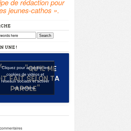
pe de rédaction pour
tes jeunes-cathos ».
RCHE
Search
N UNE !
Cliquez pour accepter les
cookies de vidéos et
réseaux sociaux et activer
ce contenu.
 commentaires