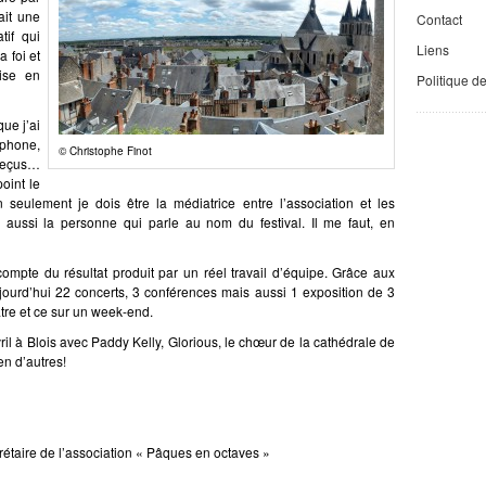
ait une
Contact
tif qui
Liens
a foi et
ise en
Politique d
ue j’ai
phone,
© Christophe Finot
reçus…
oint le
 seulement je dois être la médiatrice entre l’association et les
is aussi la personne qui parle au nom du festival. Il me faut, en
ompte du résultat produit par un réel travail d’équipe. Grâce aux
jourd’hui 22 concerts, 3 conférences mais aussi 1 exposition de 3
tre et ce sur un week-end.
l à Blois avec Paddy Kelly, Glorious, le chœur de la cathédrale de
en d’autres!
rétaire de l’association « Pâques en octaves »