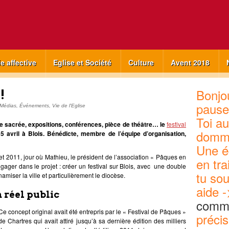
ie affective
Eglise et Société
Culture
Avent 2018
Bonjou
!
pause
 Médias
,
Événements
,
Vie de l'Eglise
Toi au
e sacrée, expositions, conférences, pièce de théâtre… le
festival
domm
 avril à Blois. Bénédicte, membre de l’équipe d’organisation,
Une é
et 2011, jour où Mathieu, le président de l’association « Pâques en
en tra
ager dans le projet : créer un festival sur Blois, avec une double
tu sou
miser la ville et particulièrement le diocèse.
aide -
 réel public
commu
Ce concept original avait été entrepris par le « Festival de Pâques »
précis
de Chartres qui avait attiré jusqu’à sa dernière édition des milliers