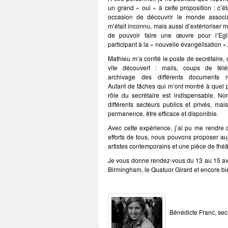
un grand « oui » à cette proposition : c’ét
occasion de découvrir le monde associa
m’était inconnu, mais aussi d’extérioriser m
de pouvoir faire une œuvre pour l’Egl
participant à la « nouvelle évangélisation ».
Mathieu m’a confié le poste de secrétaire, q
vite découvert : mails, coups de télé
archivage des différents documents 
Autant de tâches qui m’ont montré à quel p
rôle du secrétaire est indispensable. Non
différents secteurs publics et privés, ma
permanence, être efficace et disponible.
Avec cette expérience, j’ai pu me rendre c
efforts de tous, nous pouvons proposer au
artistes contemporains et une pièce de théâ
Je vous donne rendez-vous du 13 au 15 avri
Birmingham, le Quatuor Girard et encore bi
Bénédicte Franc, sec