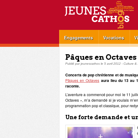
Engagements
Vocations
V
Pâques en Octaves 
Publié par
jeunescathos
le
5 avril 2012
-
Culture &
Concerts de pop chrétienne et de musiqu
Pâques en Octaves
aura lieu du 13 au 15
raconte.
L’aventure a commencé pour moi le 11 juill
Octaves », m’a demandé si je voulais m’eng
programmation pop et classique, pour redyna
Une forte demande et un