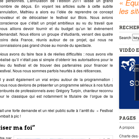
«
Equi
de personnes. L’annulation de l’édition 2011 laisse un grand
nombre de déçus. En voyant les articles suite à cette subite
les si
annulation, Mathieu a alors eu l’idée de reprendre ce concept
novateur et de délocaliser le festival sur Blois. Nous avions
conscience que c’était un projet ambitieux au vu du travail que
RECHE
nous allions devoir fournir et du budget qu’un tel évènement
demandait. Nous étions un groupe d’étudiants, venant des quatre
Search
coins dela France, réunis autour de ce projet, qui nous ne
connaissions pas grand chose au monde du spectacle.
VIDÉO E
Nous avons du faire face à de réelles difficultés : nous avons vite
réalisé qu’il n’était pas si simple d’obtenir les autorisations pour le
lieu du festival et de trouver des partenaires pour financer le
festival. Nous nous sommes parfois heurtés à des réticences.
Il y avait également un vrai enjeu autour de la programmation :
nous nous devions de présenter un programme sérieux à nos futurs
 entourés de professionnels avec Grégory Turpin, chanteur reconnu
r le classique qui est notamment le titulaire de l’orgue de la
ait une forte demande et un réel public suite à l’arrêt du « Festival
mbait à pic !
PAGES
A propos
iser ma foi”
Charte des
dre par