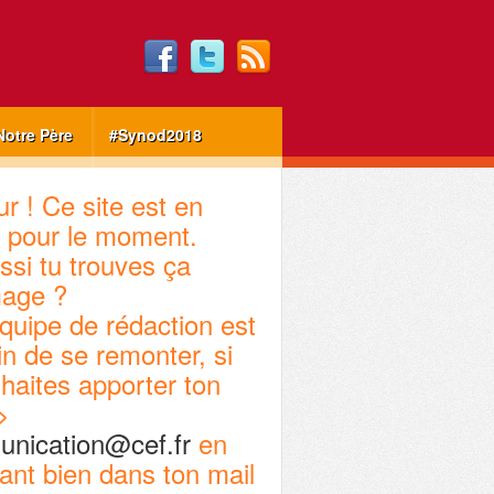
Notre Père
#Synod2018
r ! Ce site est en
 pour le moment.
ssi tu trouves ça
age ?
quipe de rédaction est
in de se remonter, si
haites apporter ton
>
nication@cef.fr
en
ant bien dans ton mail