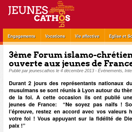
Engagements
Vocations
Vie affective
Eglise et S
3ème Forum islamo-chrétien 
ouverte aux jeunes de Franc
Publié par
jeunescathos
le
4 décembre 2013
-
Événements
,
Inte
Durant 2 jours des représentants nationaux d
musulmans se sont réunis à Lyon autour du thè
de la foi. A cette occasion ils ont publié un
jeunes de France: “Ne soyez pas naïfs ! Soy
l’épreuve, restez en accord avec vos valeurs 
votre foi ! Vous appuyant sur la fidélité de Di
paix !”