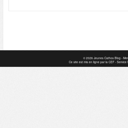
© 2026
Jeunes Cathos Blog
-
Men
Ce site est mis en ligne par la
CEF
-
Service 