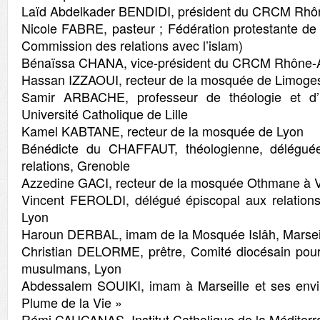
Laïd Abdelkader BENDIDI, président du CRCM Rhô
Nicole FABRE, pasteur ; Fédération protestante d
Commission des relations avec l’islam)
Bénaïssa CHANA, vice-président du CRCM Rhône-
Hassan IZZAOUI, recteur de la mosquée de Limoge
Samir ARBACHE, professeur de théologie et d’hi
Université Catholique de Lille
Kamel KABTANE, recteur de la mosquée de Lyon
Bénédicte du CHAFFAUT, théologienne, déléguée
relations, Grenoble
Azzedine GACI, recteur de la mosquée Othmane à V
Vincent FEROLDI, délégué épiscopal aux relation
Lyon
Haroun DERBAL, imam de la Mosquée Islâh, Marsei
Christian DELORME, prêtre, Comité diocésain pour 
musulmans, Lyon
Abdessalem SOUIKI, imam à Marseille et ses envir
Plume de la Vie »
Rémi CAUCANAS, Institut Catholique de la Méditerra