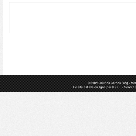
© 2026
Jeunes Cathos Blog
-
Men
Ce site est mis en ligne par la
CEF
-
Service 