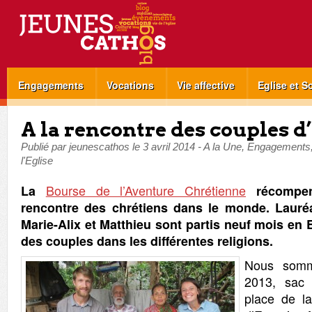
Engagements
Vocations
Vie affective
Eglise et S
A la rencontre des couples d
Publié par
jeunescathos
le
3 avril 2014
-
A la Une
,
Engagements
l'Eglise
Bourse de l’Aventure Chrétienne
La
récompen
rencontre des chrétiens dans le monde. Lauréa
Marie-Alix et Matthieu sont partis neuf mois en 
des couples dans les différentes religions.
Nous somme
2013, sac 
place de la