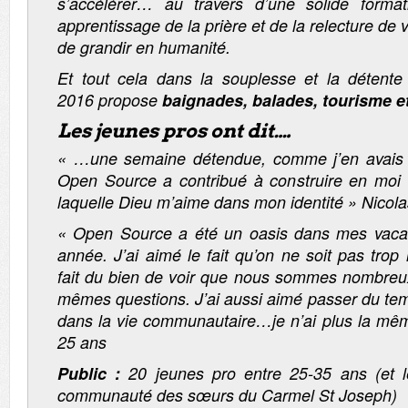
s’accélérer… au travers d’une solide format
apprentissage de la prière et de la relecture de vi
de grandir en humanité.
Et tout cela dans la souplesse et la détent
2016 propose
baignades, balades, tourisme e
Les jeunes pros ont dit….
«
…une semaine détendue, comme j’en avais
Open Source a contribué à construire en moi 
laquelle Dieu m’aime dans mon identité
» Nicola
«
Open Source a été un oasis dans mes vac
année. J’ai aimé le fait qu’on ne soit pas tro
fait du bien de voir que nous sommes nombreu
mêmes questions. J’ai aussi aimé passer du te
dans la vie communautaire…je n’ai plus la mê
25 ans
Public :
20 jeunes pro entre 25-35 ans (et 
communauté des sœurs du Carmel St Joseph)