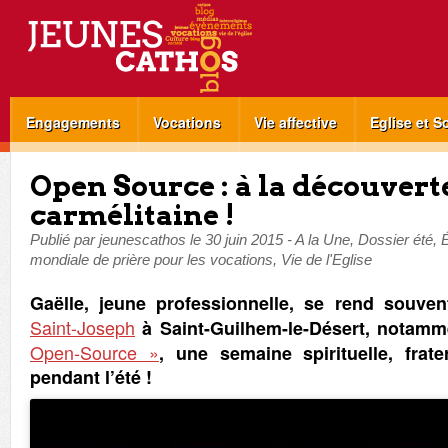
Engagements
Vocations
Vie affective
Eglise et S
Open Source : à la découverte
carmélitaine !
Publié par
jeunescathos
le
30 juin 2015
-
A la Une
,
Dossier été
,
mondiale de prière pour les vocations
,
Vie de l'Eglise
Gaëlle, jeune professionnelle, se rend souve
Saint-Joseph
à Saint-Guilhem-le-Désert, notamm
Open-Source »
, une semaine spirituelle, frat
pendant l’été !