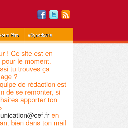
Notre Père
#Synod2018
r ! Ce site est en
 pour le moment.
ssi tu trouves ça
age ?
quipe de rédaction est
in de se remonter, si
haites apporter ton
>
nication@cef.fr
en
ant bien dans ton mail