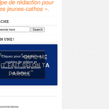
pe de rédaction pour
tes jeunes-cathos ».
RCHE
Search
N UNE !
Cliquez pour accepter les
cookies de vidéos et
réseaux sociaux et activer
ce contenu.
 commentaires