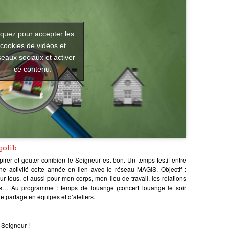
iquez pour accepter les
cookies de vidéos et
seaux sociaux et activer
ce contenu.
golib
espirer et goûter combien le Seigneur est bon. Un temps festif entre
une activité cette année en lien avec le réseau MAGIS. Objectif :
r tous, et aussi pour mon corps, mon lieu de travail, les relations
vis… Au programme : temps de louange (concert louange le soir
 partage en équipes et d’ateliers.
 Seigneur !