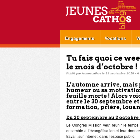
Engagements
Vocations
V
Tu fais quoi ce we
le mois d’octobre !
Publié par
jeunescathos
le
19 septembre 2016
-
A 
L’automne arrive, mais 
humeur ou sa motivation
feuille morte ! Alors voi
entre le 30 septembre et
formation, prière, louang
Du 30 septembre au 2 octobre 
Le Congrès Mission veut réunir le temps 
ensemble à l’évangélisation et leur donner
travail, sur internet, dans l’espace public.