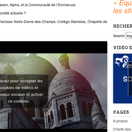
«
Equi
arem, Alpha, et la Communauté de l’Emmanuel.
les si
ciété actuelle ?
(Paroisse Notre-Dame-des-Champs, Collège Stanislas, Chapelle de
RECHE
Search
VIDÉO E
iquez pour accepter les
cookies de vidéos et
seaux sociaux et activer
ce contenu.
PAGES
A propos
Charte des