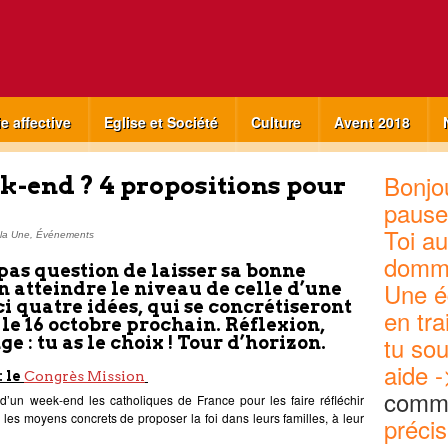
ie affective
Eglise et Société
Culture
Avent 2018
Bonjou
ek-end ? 4 propositions pour
pause
Toi au
la Une
,
Événements
domm
pas question de laisser sa bonne
Une é
 atteindre le niveau de celle d’une
ci quatre idées, qui se concrétiseront
en tra
 le 16 octobre prochain. Réflexion,
tu sou
e : tu as le choix ! Tour d’horizon.
aide -
: le
Congrès Mission
commu
d’un week-end les catholiques de France pour les faire réfléchir
 les moyens concrets de proposer la foi dans leurs familles, à leur
précis