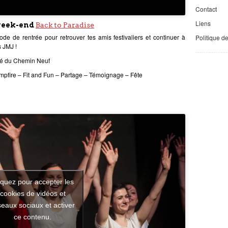
Contact
Liens
 week-end
Back to Paradise
e de rentrée pour retrouver tes amis festivaliers et continuer à
Politique d
s JMJ !
é du Chemin Neuf
pfire – Fit and Fun – Partage – Témoignage – Fête
iquez pour accepter les
cookies de vidéos et
seaux sociaux et activer
ce contenu.