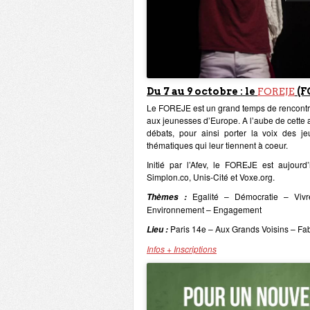
Du 7 au 9 octobre : le
FOREJE
(F
Le FOREJE est un grand temps de rencontres
aux jeunesses d’Europe. A l’aube de cette 
débats, pour ainsi porter la voix des j
thématiques qui leur tiennent à coeur.
Initié par l’Afev, le FOREJE est aujourd
Simplon.co, Unis-Cité et Voxe.org.
Egalité – Démocratie – Vivr
Thèmes :
Environnement – Engagement
Paris 14e – Aux Grands Voisins – F
Lieu :
Infos + Inscriptions