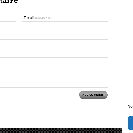
taire
E-mail
(Obligatoire)
Nou