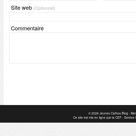
Site web
(Optionnel)
Commentaire
© 2026
Jeunes Cathos Blog
-
Men
Ce site est mis en ligne par la
CEF
-
Service 