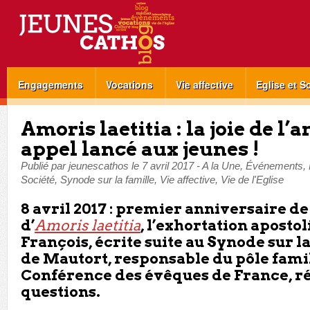
Engagements
Vocations
Vie affective
Eglise et S
Amoris laetitia : la joie de l
appel lancé aux jeunes !
Publié par
jeunescathos
le
7 avril 2017
-
A la Une
,
Événements
,
Société
,
Synode sur la famille
,
Vie affective
,
Vie de l'Eglise
8 avril 2017 : premier anniversaire de
d’
Amoris laetitia
, l’exhortation aposto
François, écrite suite au Synode sur l
de Mautort, responsable du pôle famil
Conférence des évêques de France, r
questions.